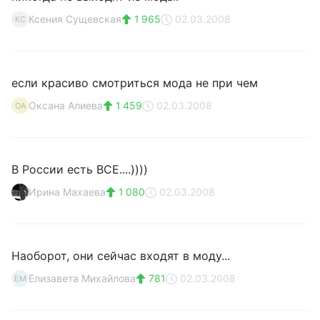
Ксения Сущевская
1 965
02.03.2008
КС
если красиво смотриться мода не при чем
Оксана Алиева
1 459
02.03.2008
ОА
В России есть ВСЕ....))))
Ирина Махаева
1 080
02.03.2008
Наоборот, они сейчас входят в моду...
Елизавета Михайлова
781
02.03.2008
ЕМ