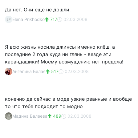
Да нет. Они еще не дошли.
Elena Prikhodko
717
02.03.2008
EP
Я всю жизнь носила джинсы именно клёш, а
последние 2 года куда ни глянь - везде эти
карандашики! Моему возмущению нет предела!
Ангелина Белая
517
02.03.2008
конечно да сейчас в моде узкие рванные и вообще
то что тебе подходит то модно
Мадина Валеева
489
02.03.2008