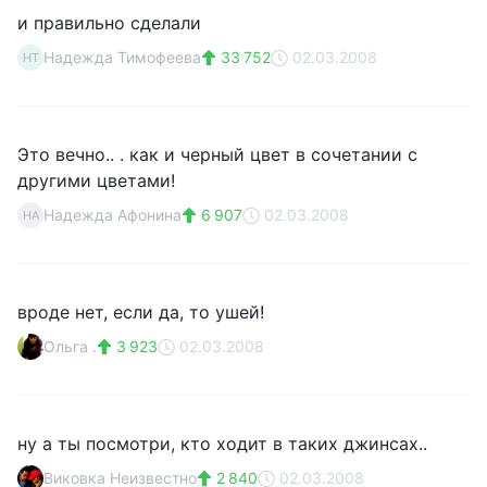
и правильно сделали
Надежда Тимофеева
33 752
02.03.2008
НТ
Это вечно.. . как и черный цвет в сочетании с
другими цветами!
Надежда Афонина
6 907
02.03.2008
НА
вроде нет, если да, то ушей!
Ольга .
3 923
02.03.2008
ну а ты посмотри, кто ходит в таких джинсах..
Виковка Неизвестно
2 840
02.03.2008