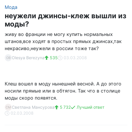
Мода
неужели джинсы-клеж вышли из
моды?
живу во франции не могу купить нормальных
штанов,все ходят в простых прямых джинсах,так
некрасиво,неужели в россии тоже так?
Olesya Berezyna
535
03.03.2008
OB
Клеш вошел в моду нынешней весной. А до этого
носили прямые или в обтягон. Так что в столице
моды скоро появятся.
Светлана Мансурова
5 732
Лучший ответ
СМ
02.03.2008