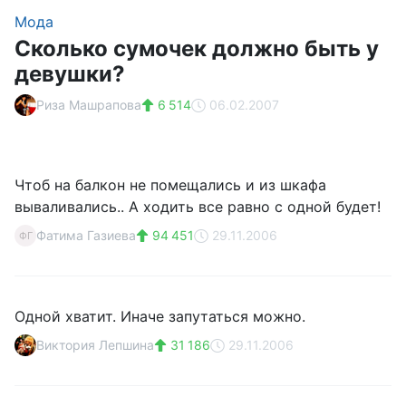
Мода
Сколько сумочек должно быть у
девушки?
Риза Машрапова
6 514
06.02.2007
Чтоб на балкон не помещались и из шкафа
вываливались.. А ходить все равно с одной будет!
Фатима Газиева
94 451
29.11.2006
ФГ
Одной хватит. Иначе запутаться можно.
Виктория Лепшина
31 186
29.11.2006