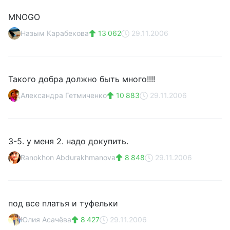
MNOGO
Назым Карабекова
13 062
29.11.2006
Такого добра должно быть много!!!!
Александра Гетмиченко
10 883
29.11.2006
3-5. у меня 2. надо докупить.
Ranokhon Abdurakhmanova
8 848
29.11.2006
под все платья и туфельки
Юлия Асачёва
8 427
29.11.2006