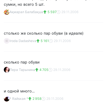
сумки, но всего 5 шт.
Ақмарал Балабақша
5 597
29.11.2006
столько же сколько пар обуви (в идеале)
Iroda Dadasheva
5 161
29.11.2006
ID
сколько пар обуви
Лера Тарынина
4 705
29.11.2006
и одной много...
* Rайsкaя *
2 958
29.11.2006