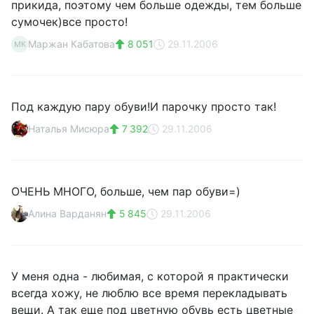
прикида, поэтому чем больше одежды, тем больше
сумочек)все просто!
Маржан Кабатова
8 051
29.11.2006
МК
Под каждую пару обуви!И парочку просто так!
Наталья Мисюра
7 392
29.11.2006
ОЧЕНЬ МНОГО, больше, чем пар обуви=)
Алина Варданян
5 845
29.11.2006
У меня одна - любимая, с которой я практически
всегда хожу, не люблю все время перекладывать
вещи. А так еще под цветную обувь есть цветные