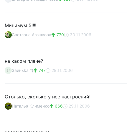
Минимум 5!!!!
Светлана Агошкова
770
30.11.2006
на каком плече?
Заиньkа *)
747
29.11.2006
З*
Столько, сколько у нее настроений!
Наталья Клименко
666
29.11.2006