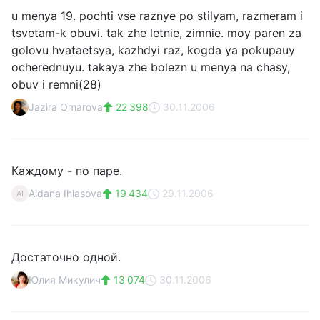
u menya 19. pochti vse raznye po stilyam, razmeram i
tsvetam-k obuvi. tak zhe letnie, zimnie. moy paren za
golovu hvataetsya, kazhdyi raz, kogda ya pokupauy
ocherednuyu. takaya zhe bolezn u menya na chasy,
obuv i remni(28)
Jazira Omarova
22 398
30.11.2006
Каждому - по паре.
Aidana Ihlasova
19 434
29.11.2006
AI
Достаточно одной.
Юлия Микулич
13 074
30.11.2006