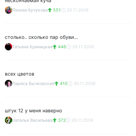
нескончаемая куча
Лениза Кучукова
551
29.11.2006
столько.. сколько пар обуви...
Татьяна Криницкая
446
29.11.2006
всех цветов
Лариса Бычковская
410
30.11.2006
штук 12 у меня наверно
Наталья Васильева
372
29.11.2006