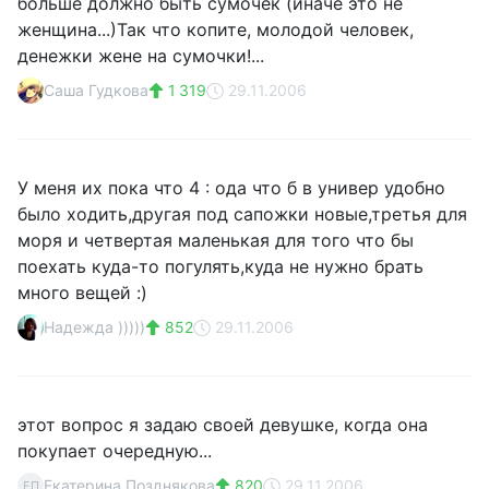
больше должно быть сумочек (иначе это не
женщина...)Так что копите, молодой человек,
денежки жене на сумочки!...
Саша Гудкова
1 319
29.11.2006
У меня их пока что 4 : ода что б в универ удобно
было ходить,другая под сапожки новые,третья для
моря и четвертая маленькая для того что бы
поехать куда-то погулять,куда не нужно брать
много вещей :)
Надежда )))))
852
29.11.2006
этот вопрос я задаю своей девушке, когда она
покупает очередную...
Екатерина Позднякова
820
29.11.2006
ЕП