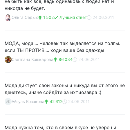
не быть как все, ведь одинаковых людей нет и
никогда не будет.
Ольга Седых
1 502
Лучший ответ
24.06.2011
МОДА, мода.... Человек так выделяется из толпы.
если ТЫ ПРОТИВ.... ходи ваще без одежды
Светлана Кошкарова
86 034
24.06.2011
Мода диктует свои законы и никуда вы от этого не
денетесь, иначе сойдёте за ихтиозавра :)
Айгуль Козакова
42 612
24.06.2011
АК
Мода нужна тем, кто в своем вкусе не уверен и