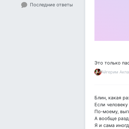
Последние ответы
Это только па
Айгерим Акпа
Блин, какая ра
Если человеку 
По-моему, выг
А вообще разд
Я и сама иног