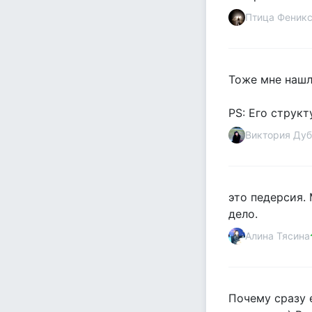
Птица Феник
Тоже мне нашли
PS: Его структ
Виктория Дуб
это педерсия.
дело.
Алина Тясина
Почему сразу 