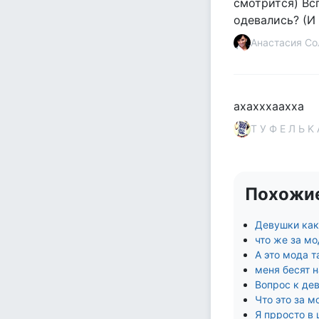
смотрится) Вс
одевались? (И
Анастасия Со
ахахххаахха
Т У Ф Е Л Ь K 
Похожи
Девушки как
что же за мо
А это мода т
меня бесят 
Вопрос к дев
Что это за 
Я прросто в 