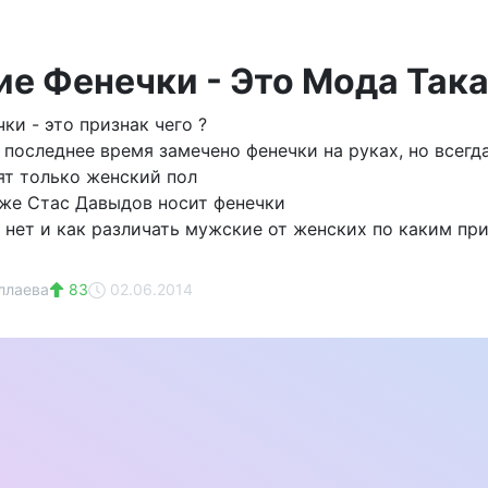
е Фенечки - Это Мода Така
ки - это признак чего ?
в последнее время замечено фенечки на руках, но всег
ят только женский пол
же Стас Давыдов носит фенечки
 нет и как различать мужские от женских по каким пр
(
ллаева
83
02.06.2014