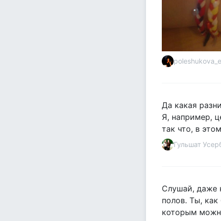
poleshukova_
Да какая разни
Я, например, 
так что, в это
Гульшат Усер
Слушай, даже н
полов. Ты, ка
которым можно