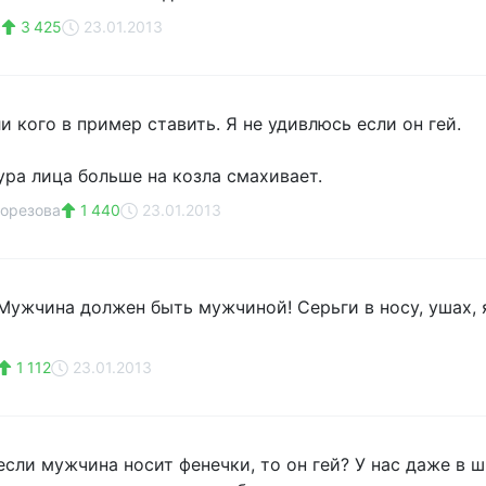
с
3 425
23.01.2013
 кого в пример ставить. Я не удивлюсь если он гей.
ура лица больше на козла смахивает.
орезова
1 440
23.01.2013
 Мужчина должен быть мужчиной! Серьги в носу, ушах, 
1 112
23.01.2013
если мужчина носит фенечки, то он гей? У нас даже в 