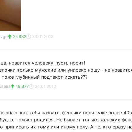
evge
22 632
24.01.2013
ца, нравится человеку-пусть носит!
цепочки только мужские или унисекс ношу - не нравитс
м тоже глубинный подтекст искать???
баева
18 877
24.01.2013
е знаю, как тебя назвать, фенечки носят уже более 40
к будто, только родился. Не бывает только женских фе
 приписать их тому или иному полу. А те, кто сразу н