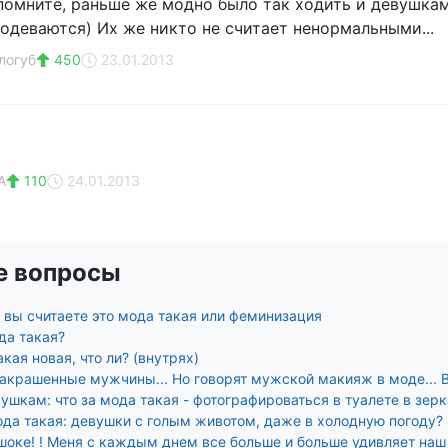
помните, раньше же модно было так ходить и девушкам
 одеваются) Их же никто не считает ненормальными...
логуб
450
23.01.2013
А
110
24.01.2013
е вопросы
 вы считаете это мода такая или феминизация
да такая?
акая новая, что ли? (внутрях)
накрашенные мужчины... Но говорят мужской макияж в моде... 
ушкам: что за мода такая - фотографироваться в туалете в зерк
мода такая: девушки с голым животом, даже в холодную погоду?
шоке! ! Меня с каждым днем все больше и больше удивляет наш 