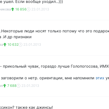
е ушел. Если вообще уходил...)))
никова
16 856
23.01.2013
 .Некоторые люди носят только потому что это подарок
а .И др признаки
ва
10 632
23.01.2013
- прикольный чувак, гораздо лучше Голопогосова, ИМХ
е заговорили о нетр. ориентации, мне напомнили
этих
ум
ая
7 688
23.01.2013
ксикон? также как джинсы!