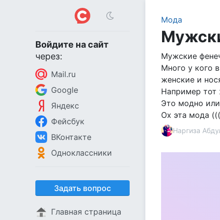
Мода
Мужски
Войдите на сайт
через:
Мужские фенеч
Много у кого 
Mail.ru
женские и нос
Google
Например тот 
Это модно или
Яндекс
Ох эта мода ((
Фейсбук
Наргиза Абду
ВКонтакте
Одноклассники
Задать вопрос
Главная страница