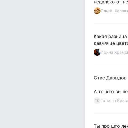
недалеко от не
Ольга Шапош
Какая разница
девчячие цвет
Ирина Храмо
Стас Давыдов 
А те, кто выш
Татьяна Крив
ТК
Ты про што ле