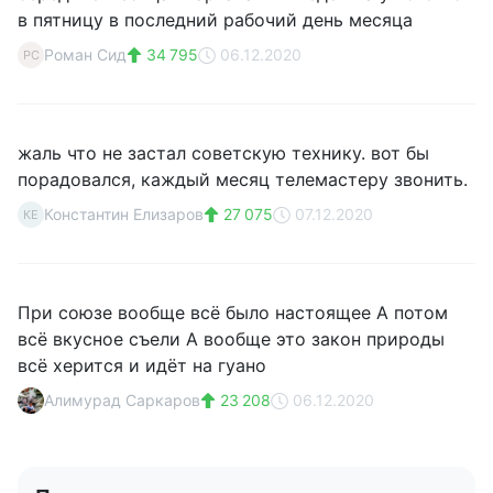
в пятницу в последний рабочий день месяца
Роман Сид
34 795
06.12.2020
РС
жаль что не застал советскую технику. вот бы
порадовался, каждый месяц телемастеру звонить.
Константин Елизаров
27 075
07.12.2020
КЕ
При союзе вообще всё было настоящее А потом
всё вкусное съели А вообще это закон природы
всё херится и идёт на гуано
Алимурад Саркаров
23 208
06.12.2020