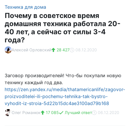
Техника для дома
Почему в советское время
домашняя техника работала 20-
40 лет, а сейчас от силы 3-4
года?
Алексей Орловский
28 427
08.12.2020
Заговор производителей! Что-бы покупали новую
технику каждый год два.
https://zen.yandex.ru/media/thatamericanlife/zagovor-
proizvoditelei-ili-pochemu-tehnika-tak-bystro-
vyhodit-iz-stroia-5d22b15dc4ae3100ad79b168
Олег Романюк
17 085
Лучший ответ
06.12.2020