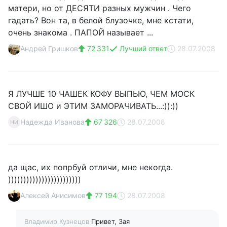
матери, но от ДЕСЯТИ разных мужчин . Чего
гадать? Вон та, в белой блузочке, мне кстати,
очень знакома . ПАПОЙ называет ...
Андрей Гришков
72 331
Лучший ответ
28.07.2008
Я ЛУЧШЕ 10 ЧАШЕК КОФУ ВЫПЬЮ, ЧЕМ МОСК
СВОЙ ИШО и ЭТИМ ЗАМОРАЧИВАТЬ...:)):))
Надежда Иванова
67 326
28.07.2008
НИ
да щас, их попрбуй отличи, мне некогда.
))))))))))))))))))))))))
Алексей Анисимов
77 194
28.07.2008
Владимир Кузнецов
Привет, Зая