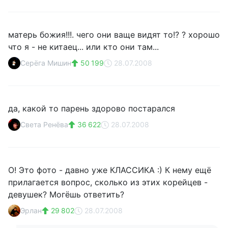
матерь божия!!!. чего они ваще видят то!? ? хорошо
что я - не китаец... или кто они там...
Серёга Мишин
50 199
28.07.2008
да, какой то парень здорово постарался
Света Ренёва
36 622
28.07.2008
О! Это фото - давно уже КЛАССИКА :) К нему ещё
прилагается вопрос, сколько из этих корейцев -
девушек? Могёшь ответить?
Эрлан
29 802
28.07.2008