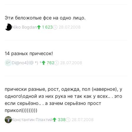
Эти беложопые фсе на одно лицо.
Niko Bogdan
1 623
28.07.2008
14 разных причесок!
Di@no4](@ *) *
762
28.07.2008
D*
прически разные, рост, одежда, пол (наверное), у
одного\одной из них рука не так как у всех.. . это
если серьёзно.. . а зачем серьёзно прост
прикол)))))))))
Константин Плахтий
338
28.07.2008