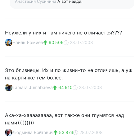
Анастасия Сухинина
А вот найди.
Неужели у них и там ничего не отличается????
Наиль Ярмиев
90 506
28.07.2008
Это близнецы. Их и по жизни-то не отличишь, а уж
на картинке тем более.
Tamara Jumabaeva
64 910
28.07.2008
Аха-ха-хааааааааа, вот также они глумятся над
нами)))))))))
Людмила Войтович
53 874
28.07.2008