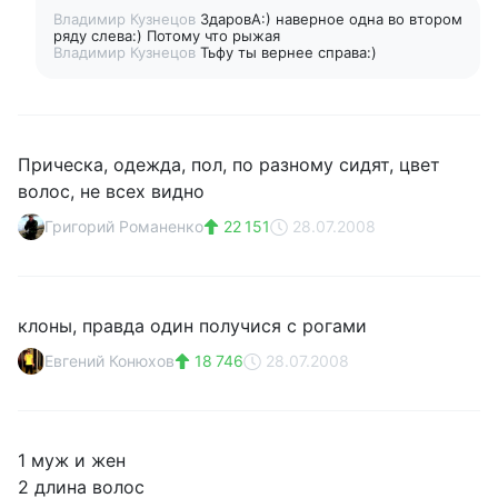
Владимир Кузнецов
ЗдаровА:) наверное одна во втором
ряду слева:) Потому что рыжая
Владимир Кузнецов
Тьфу ты вернее справа:)
Прическа, одежда, пол, по разному сидят, цвет
волос, не всех видно
Григорий Романенко
22 151
28.07.2008
клоны, правда один получися с рогами
Евгений Конюхов
18 746
28.07.2008
1 муж и жен
2 длина волос