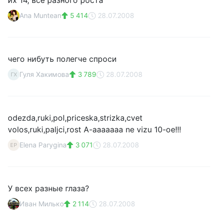
их 14, все разного роста
Ana Muntean
5 414
28.07.2008
чего нибуть полегче спроси
Гуля Хакимова
3 789
28.07.2008
ГХ
odezda,ruki,pol,priceska,strizka,cvet
volos,ruki,paljci,rost A-aaaaaaa ne vizu 10-oe!!!
Elena Parygina
3 071
28.07.2008
EP
У всех разные глаза?
Иван Милько
2 114
28.07.2008