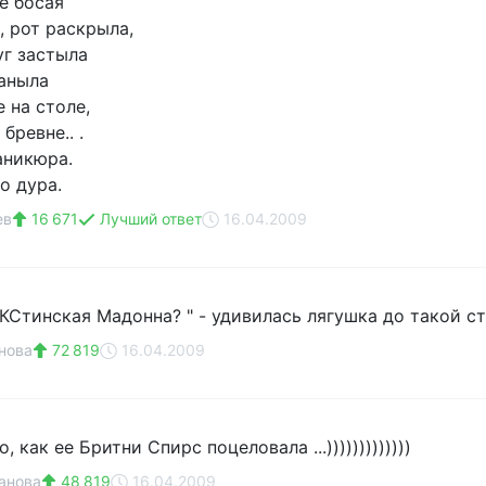
не босая
 рот раскрыла,
уг застыла
заныла
 на столе,
бревне.. .
аникюра.
о дура.
ев
16 671
Лучший ответ
16.04.2009
КСтинская Мадонна? " - удивилась лягушка до такой сте
нова
72 819
16.04.2009
, как ее Бритни Спирс поцеловала ...)))))))))))))
анова
48 819
16.04.2009