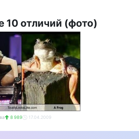
е 10 отличий (фото)
ва
8 989
17.04.2009