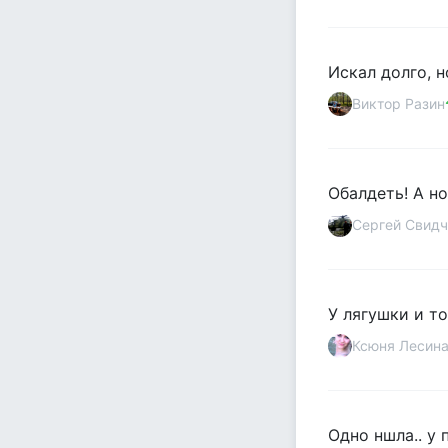
Искал долго, н
Виктор Разин
Обалдеть! А н
Сергей Свидч
У лягушки и то
Ксюня Лесин
Одно ншла.. у 