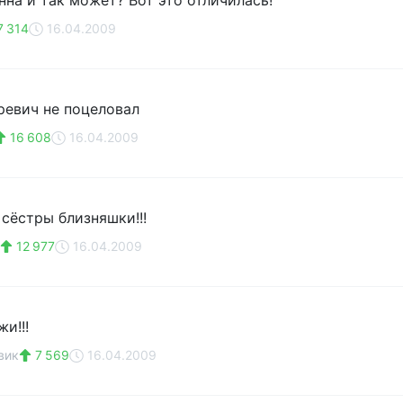
нна и так может? Вот это отличилась!
7 314
16.04.2009
ревич не поцеловал
16 608
16.04.2009
 сёстры близняшки!!!
12 977
16.04.2009
и!!!
вик
7 569
16.04.2009