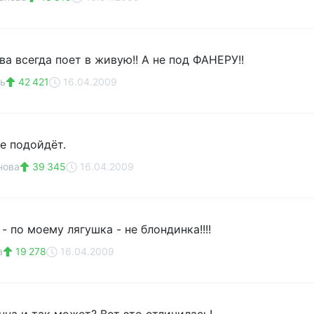
а всегда поет в живую!! А не под ФАНЕРУ!!
ь
42 421
16.04.2009
е подойдёт.
нова
39 345
16.04.2009
- по моему лягушка - не блондинка!!!!
a
19 278
16.04.2009