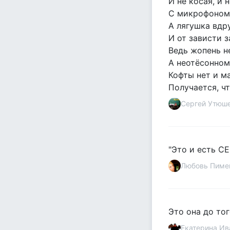
И не косая, и 
С микрофоном,
А лягушка вдр
И от зависти 
Ведь жопень не
А неотёсонном 
Кофты нет и м
Получается, чт
Сергей Утюш
"Это и есть СЕ
Любовь Пиме
Это она до того
Екатерина Ив