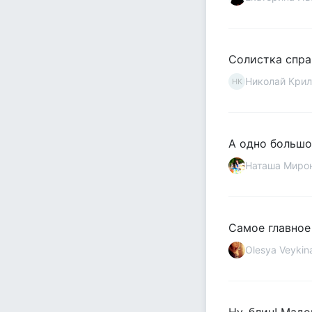
Солистка справ
Николай Крил
НК
А одно большо
Наташа Миро
Самое главное 
Olesya Veykin