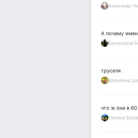
Александр Ч
А почему именн
Бекназаров Б
труселя
Валентина Ше
что ж она в 60
Татьяна Бело