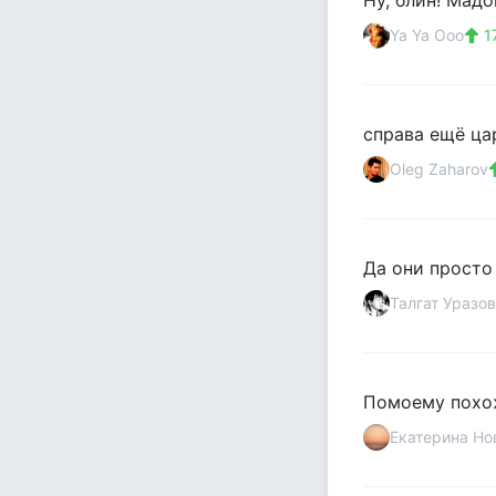
Ну, блин! Мадо
Ya Ya Ooo
1
справа ещё ца
Oleg Zaharov
Да они просто
Талгат Уразов
Помоему похож
Екатерина Но