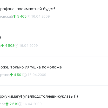
крофона, посимпотней будет!
товский
5 465
16.04.2009
!
в
4 508
16.04.2009
тоже, только лягушка помоложе
ртнов
4 501
16.04.2009
! ржунимагу! упалподстолневижуклавы)))
ева
2 619
16.04.2009