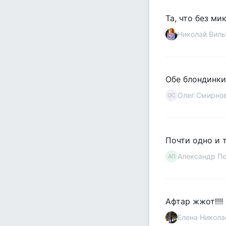
Та, что без ми
Николай Виль
Обе блондинки
Олег Смирно
ОС
Почти одно и 
Александр По
АП
Афтар жжот!!!
Елена Никола