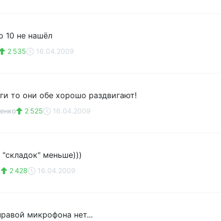
о 10 не нашёл
2 535
16.04.2009
оги то они обе хорошо раздвигают!
енко
2 525
16.04.2009
 "складок" меньше)))
а
2 428
16.04.2009
правой микрофона нет...