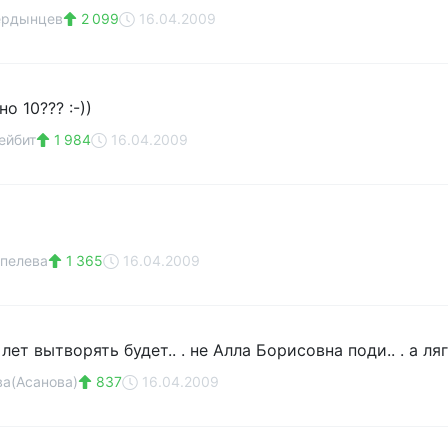
ердынцев
2 099
16.04.2009
о 10??? :-))
ейбит
1 984
16.04.2009
пелева
1 365
16.04.2009
 лет вытворять будет.. . не Алла Борисовна поди.. . а л
ва(Асанова)
837
16.04.2009