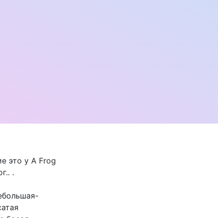
е это у A Frog
.. .
небольшая-
сатая