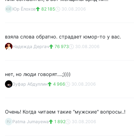
Юр Ёлохов
82 185
30.08.2006
ЮЁ
взяла слова обратно. страдает юмор-то у вас.
Надежда Дергач
76 973
30.08.2006
нет, но люди говорят....;))))
Зуфар Абдуллин
4 966
30.08.2006
Очень! Когда читаем такие "мужские" вопросы..!
Patma Jumayewa
1 892
30.08.2006
PJ