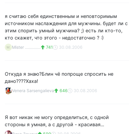
я считаю себя единственным и неповторимым
источником наслаждения для мужчины. будет ли с
этим спорить умный мужчина? ;) есть ли кто-то,
кто скажет, что этого - недостаточно ? :)
Mister .............
741
30.08.2006
M.
Откуда я знаю?Блин чё попроще спросить не
дано????Хаха!
Venera Sarsengalieva
646
30.08.2006
Я вот никак не могу определиться, с одной
стороны я умная, а с другой - красивая...
Вика Занина
599
30.08.2006