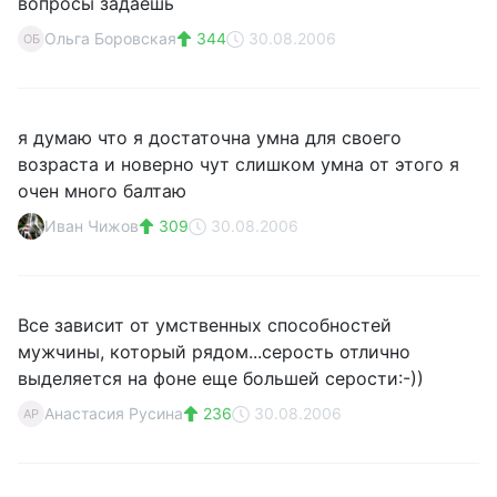
вопросы задаешь
Ольга Боровская
344
30.08.2006
ОБ
я думаю что я достаточна умна для своего
возраста и новерно чут слишком умна от этого я
очен много балтаю
Иван Чижов
309
30.08.2006
Все зависит от умственных способностей
мужчины, который рядом...серость отлично
выделяется на фоне еще большей серости:-))
Анастасия Русина
236
30.08.2006
АР