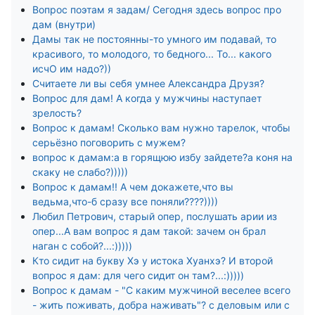
Вопрос поэтам я задам/ Сегодня здесь вопрос про
дам (внутри)
Дамы так не постоянны-то умного им подавай, то
красивого, то молодого, то бедного... То... какого
исчО им надо?))
Считаете ли вы себя умнее Александра Друзя?
Вопрос для дам! А когда у мужчины наступает
зрелость?
Вопрос к дамам! Сколько вам нужно тарелок, чтобы
серьёзно поговорить с мужем?
вопрос к дамам:а в горящюю избу зайдете?а коня на
скаку не слабо?)))))
Вопрос к дамам!! А чем докажете,что вы
ведьма,что-б сразу все поняли????))))
Любил Петрович, старый опер, послушать арии из
опер...А вам вопрос я дам такой: зачем он брал
наган с собой?...:)))))
Кто сидит на букву Хэ у истока Хуанхэ? И второй
вопрос я дам: для чего сидит он там?...:)))))
Вопрос к дамам - "С каким мужчиной веселее всего
- жить поживать, добра наживать"? с деловым или с