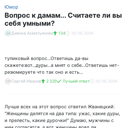
Юмор
Вопрос к дамам... Считаете ли вы
себя умными?
Дианка Ахметьянова
134
30.08.2006
ДА
тупиковый вопрос...Ответишь да-вы
скажете:вот...дуры...а мнят о себе...Ответишь нет-
резюмируете что так оно и есть...
Сергей Иванов
2 329
Лучший ответ
30.08.2006
СИ
Лучше всех на этот вопрос ответил Жванецкий:
"Женщины делятся на два типа: ужас, какие дуры,
и прелесть, какие дурочки!" Думаю, мужчины с
ним согласятся, а вот женщины вряд ли...