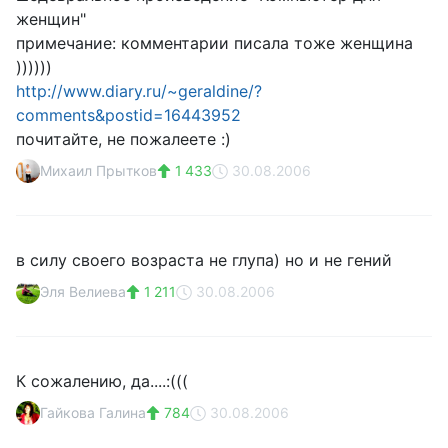
женщин"
примечание: комментарии писала тоже женщина
))))))
http://www.diary.ru/~geraldine/?
comments&postid=16443952
почитайте, не пожалеете :)
Михаил Прытков
1 433
30.08.2006
в силу своего возраста не глупа) но и не гений
Эля Велиева
1 211
30.08.2006
К сожалению, да....:(((
Гайкова Галина
784
30.08.2006