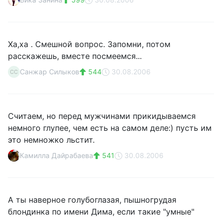
Ха,ха . Смешной вопрос. Запомни, потом
расскажешь, вместе посмеемся...
Санжар Силыков
544
30.08.2006
СС
Считаем, но перед мужчинами прикидываемся
немного глупее, чем есть на самом деле:) пусть им
это немножко льстит.
Камилла Дайрабаева
541
30.08.2006
А ты наверное голубоглазая, пышногрудая
блондинка по имени Дима, если такие "умные"