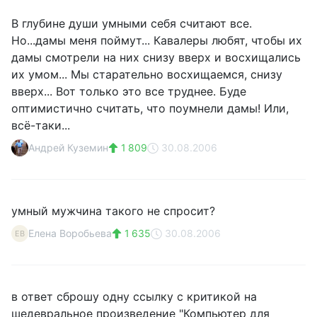
В глубине души умными себя считают все.
Но...дамы меня поймут... Кавалеры любят, чтобы их
дамы смотрели на них снизу вверх и восхищались
их умом... Мы старательно восхищаемся, снизу
вверх... Вот только это все труднее. Буде
оптимистично считать, что поумнели дамы! Или,
всё-таки...
Андрей Куземин
1 809
30.08.2006
умный мужчина такого не спросит?
Елена Воробьева
1 635
30.08.2006
ЕВ
в ответ сброшу одну ссылку с критикой на
шедевральное произведение "Компьютер для