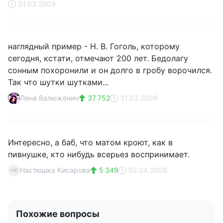
31.03.2009
наглядный пример - Н. В. Гоголь, которому
сегодня, кстати, отмечают 200 лет. Бедолагу
сонным похоронили и он долго в гробу ворочился.
Так что шутки шутками...
Лена Валюженич
37 752
31.03.2009
Интересно, а баб, что матом кроют, как в
пивнушке, кто нибудь всерьез воспринимает.
Настюшка Кисарова
5 349
02.04.2009
НК
Похожие вопросы