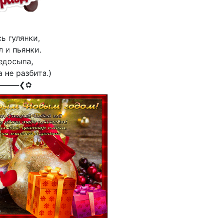
ь гулянки,
л и пьянки.
едосыпа,
 не разбита.)
────❮✿