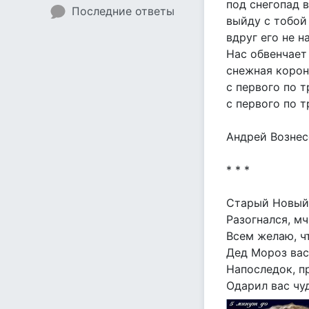
под снегопад в
Последние ответы
выйду с тобой
вдруг его не н
Нас обвенчает
снежная коро
с первого по т
с первого по 
Андрей Вознес
* * *
Старый Новый 
Разогнался, мч
Всем желаю, ч
Дед Мороз вас
Напоследок, пр
Одарил вас чу