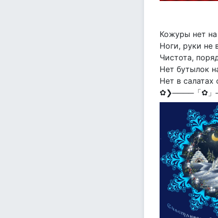
Кожуры нет на
Ноги, руки не 
Чистота, поря
Нет бутылок н
Нет в салатах
✿❯────「✿」