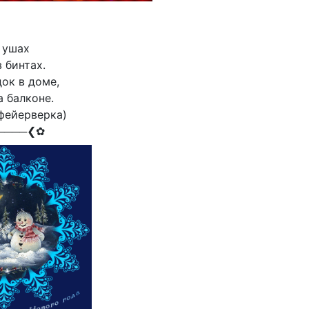
 ушах
в бинтах.
док в доме,
а балконе.
 фейерверка)
────❮✿