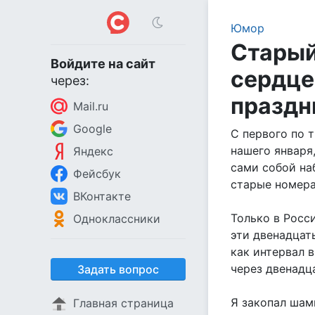
Юмор
Старый
Войдите на сайт
сердце 
через:
праздни
Mail.ru
Google
С первого по 
нашего января
Яндекс
сами собой на
Фейсбук
старые номера
ВКонтакте
Только в Росс
Одноклассники
эти двенадцать
как интервал в
через двенадца
Задать вопрос
Я закопал шам
Главная страница