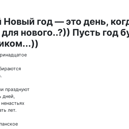
 Новый год — это день, ког
для нового..?)) Пусть год 
ком...))
тринадцатое
,
бираются
.
ии празднуют
 дней,
 ненастьях
ть лет.
панское