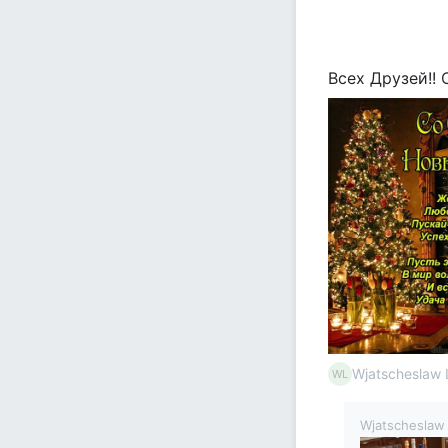
Всех Друзей!! 
Wjatscheslaw 
WL
Wjatscheslaw