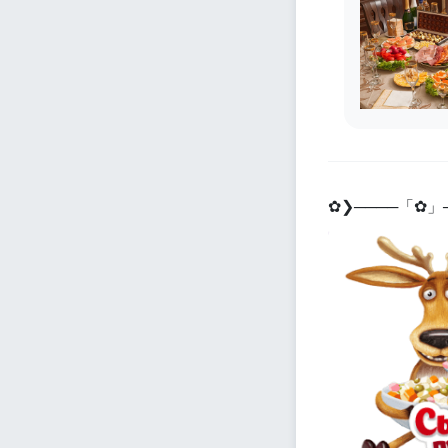
✿❯────「✿」