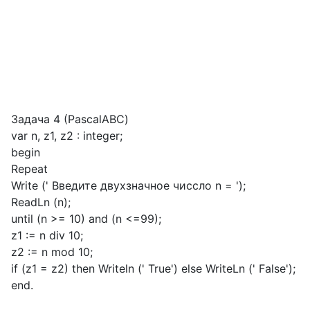
Задача 4 (PascalABC)
var n, z1, z2 : integer;
begin
Repeat
Write (' Введите двухзначное чиссло n = ');
ReadLn (n);
until (n >= 10) and (n <=99);
z1 := n div 10;
z2 := n mod 10;
if (z1 = z2) then Writeln (' True') else WriteLn (' False');
end.