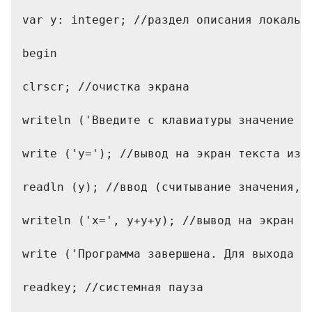
var y: integer; //раздел описания локальн
begin 
clrscr; //очистка экрана
writeln ('Введите с клавиатуры значение п
write ('y='); //вывод на экран текста из 
readln (y); //ввод (считывание значения, 
writeln ('x=', y+y+y); //вывод на экран т
write ('Программа завершена. Для выхода н
readkey; //системная пауза