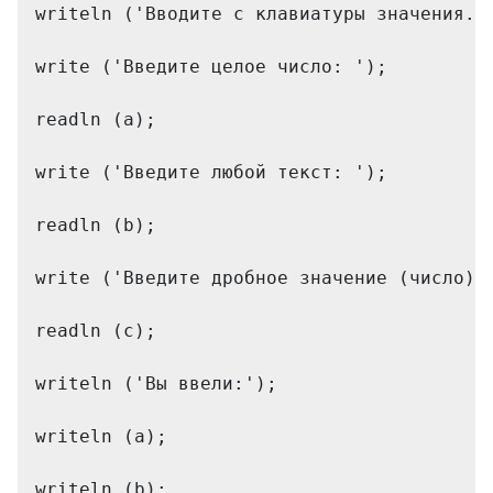
writeln ('Вводите с клавиатуры значения. 
write ('Введите целое число: '); 
readln (a); 
write ('Введите любой текст: '); 
readln (b); 
write ('Введите дробное значение (число).
readln (c); 
writeln ('Вы ввели:'); 
writeln (a); 
writeln (b); 