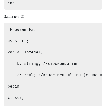
end. 
Задание 3:
 Program P3; 
uses crt; 
var a: integer; 
    b: string; //строковый тип
    c: real; //вещественный тип (с плаваю
begin 
clrscr; 