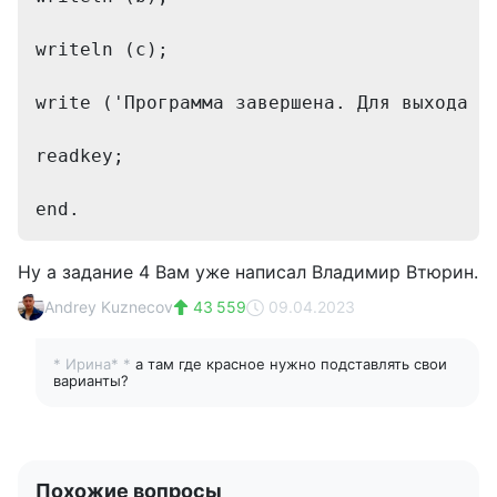
writeln (c); 
write ('Программа завершена. Для выхода н
readkey; 
end. 
Ну а задание 4 Вам уже написал Владимир Втюрин.
Andrey Kuznecov
43 559
09.04.2023
* Ирина* *
а там где красное нужно подставлять свои
варианты?
Похожие вопросы