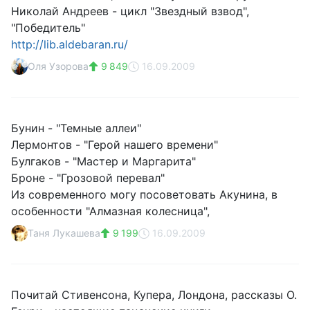
Николай Андреев - цикл "Звездный взвод",
"Победитель"
http://lib.aldebaran.ru/
Оля Узорова
9 849
16.09.2009
Бунин - "Темные аллеи"
Лермонтов - "Герой нашего времени"
Булгаков - "Мастер и Маргарита"
Броне - "Грозовой перевал"
Из современного могу посоветовать Акунина, в
особенности "Алмазная колесница",
Таня Лукашева
9 199
16.09.2009
Почитай Стивенсона, Купера, Лондона, рассказы О.