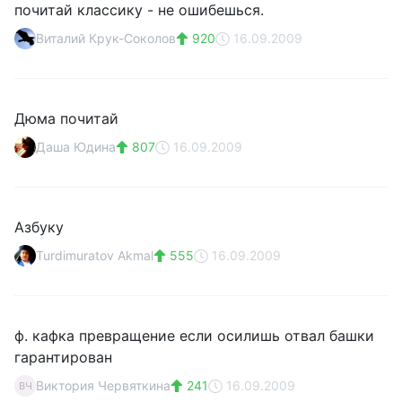
почитай классику - не ошибешься.
Виталий Крук-Соколов
920
16.09.2009
Дюма почитай
Даша Юдина
807
16.09.2009
Азбуку
Turdimuratov Akmal
555
16.09.2009
ф. кафка превращение если осилишь отвал башки
гарантирован
Виктория Червяткина
241
16.09.2009
ВЧ