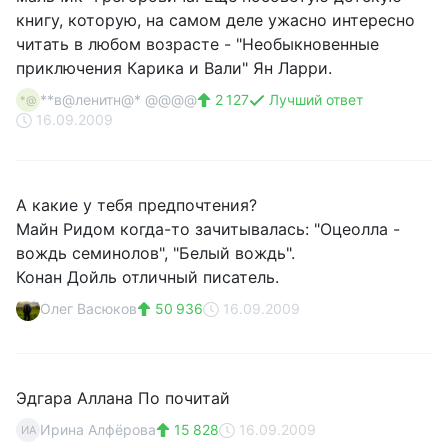
книгу, которую, на самом деле ужасно интересно
читать в любом возрасте - "Необыкновенные
приключения Карика и Вали" Ян Ларри.
**в@ленитн@* @@@@
2 127
Лучший ответ
*@
16.09.2009
А какие у тебя предпочтения?
Майн Ридом когда-то зачитывалась: "Оцеолла -
вождь семинолов", "Белый вождь".
Конан Дойль отличный писатель.
Олег Васюков
50 936
16.09.2009
Эдгара Аллана По почитай
Ирина Алфёрова
15 828
16.09.2009
ИА