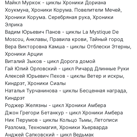
Майкл Муркок - циклы Хроники Дориана
Хоукмуна, Хроники Корума. Повелители Мечей,
Хроники Корума. Серебряная рука, Хроники
Элрика
Вадим Юрьевич Панов - циклы La Mystique De
Moscou, Анклавы, Правила крови, Тайный город
Вера Викторовна Камша - циклы Отблески Этерны,
Хроники Арции
Виталий Зыков - цикл Дорога домой
Гай Юлий Орловский - цикл Ричард Длинные Руки
Алексей Юрьевич Пехов - циклы Ветер и искры,
Киндрэт, Хроники Сиалы
Наталья Турчанинова - циклы Бесценная награда,
Киндрэт
Роджер Желязны - цикл Хроники Амбера
Джон Грегори Бетанкур - цикл Хроники Амбера
Ник Перумов - циклы Кольцо Тьмы, Летописи
Разлома, Техномагия, Хроники Хьерварда
Анджей Сапковский - цикл Ведьмак