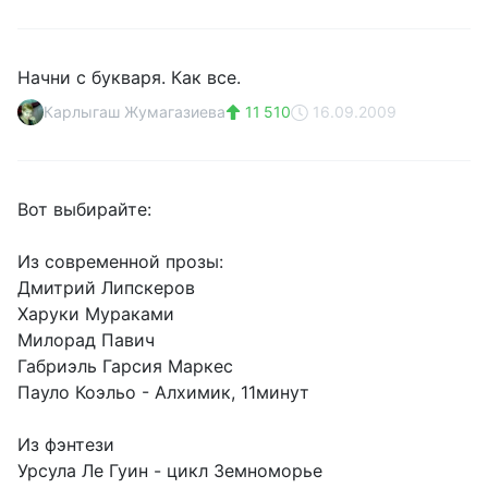
Начни с букваря. Как все.
Карлыгаш Жумагазиева
11 510
16.09.2009
Вот выбирайте:
Из современной прозы:
Дмитрий Липскеров
Харуки Мураками
Милорад Павич
Габриэль Гарсия Маркес
Пауло Коэльо - Алхимик, 11минут
Из фэнтези
Урсула Ле Гуин - цикл Земноморье