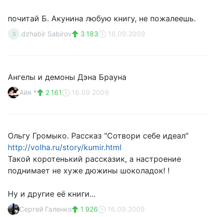
почитай Б. Акунина любую книгу, не пожалеешь.
.dzhabir Sabirov
3 183
16.09.2009
.S
Ангелы и демоны Дэна Брауна
Айя *
2 161
16.09.2009
Ольгу Громыко. Рассказ "Сотвори себе идеал"
http://volha.ru/story/kumir.html
Такой коротенький рассказик, а настроение
поднимает не хуже дюжины шоколадок! !
Ну и другие её книги...
Сергей Галенко
1 926
16.09.2009