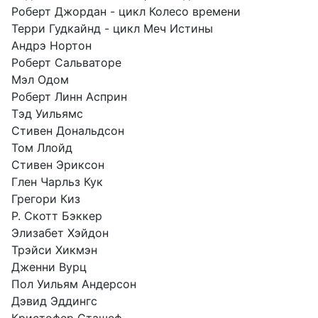
Роберт Джордан - цикл Колесо времени
Терри Гудкайнд - цикл Меч Истины
Андрэ Нортон
Роберт Сальваторе
Мэл Одом
Роберт Линн Асприн
Тэд Уильямс
Стивен Дональдсон
Том Ллойд
Стивен Эриксон
Глен Чарльз Кук
Грегори Киз
Р. Скотт Бэккер
Элизабет Хэйдон
Трэйси Хикмэн
Дженни Вурц
Пол Уильям Андерсон
Дэвид Эддингс