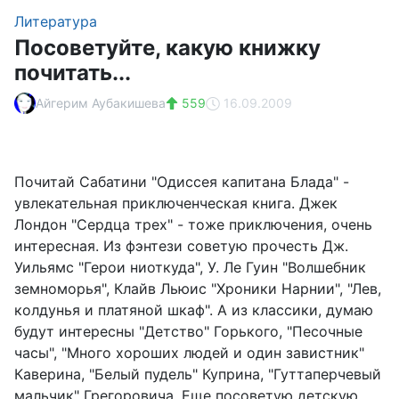
Литература
Посоветуйте, какую книжку
почитать...
Айгерим Аубакишева
559
16.09.2009
Почитай Сабатини "Одиссея капитана Блада" -
увлекательная приключенческая книга. Джек
Лондон "Сердца трех" - тоже приключения, очень
интересная. Из фэнтези советую прочесть Дж.
Уильямс "Герои ниоткуда", У. Ле Гуин "Волшебник
земноморья", Клайв Льюис "Хроники Нарнии", "Лев,
колдунья и платяной шкаф". А из классики, думаю
будут интересны "Детство" Горького, "Песочные
часы", "Много хороших людей и один завистник"
Каверина, "Белый пудель" Куприна, "Гуттаперчевый
мальчик" Грегоровича. Еще посоветую детскую