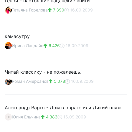
Генри - настоящие пацанские книги
Татьяна Горелова
7 390
16.09.2009
камасутру
Ирина Ландайс
6 426
16.09.2009
Читай классику - не пожалеешь.
Роман Амерханов
5 078
16.09.2009
Александр Варго - Дом в овраге или Дикий пляж
Юлия Ельчина
4 383
16.09.2009
ЮЕ