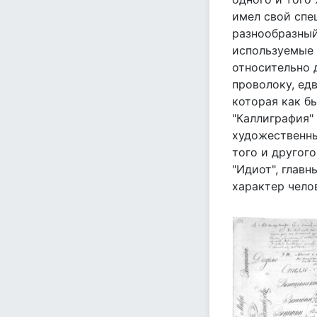
имел свой спе
разнообразный
используемые 
относительно
проволоку, ед
которая как б
"Каллиграфия"
художественны
того и другог
"Идиот", главн
характер чело