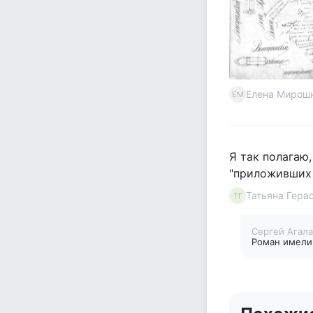
Елена Мирош
ЕМ
Я так полагаю
"приложивших 
Татьяна Гера
ТГ
Сергей Агал
Роман имели 