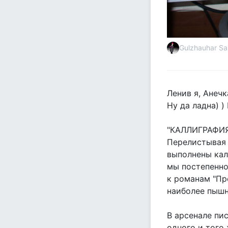
Gulzhauhar S
Ленив я, Анечк
Ну да ладна) )
"КАЛЛИГРАФИЯ
Перелистывая 
выполнены кал
мы постепенно
к романам "Пре
наиболее пышн
В арсенале пи
одного и того