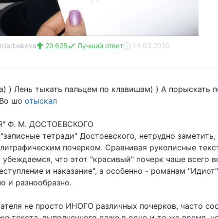
ardarbekova
29 628
Лучший ответ
14.03.2010
а) ) Лень тыкать пальцем по клавишам) ) А порыскать 
 Во шо
отыскал
" Ф. М. ДОСТОЕВСКОГО
"записные тетради" Достоевского, нетрудно заметить,
лиграфическим почерком. Сравнивая рукописные текс
 убеждаемся, что этот "красивый" почерк чаше всего 
ступление и наказание", а особенно - романам "Идиот" 
о и разнообразно.
сателя не просто ИНОГО различных почерков, часто со
 же текста, выполненного даже в одно и то же время, н