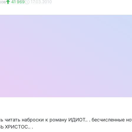
ков
41 969
17.03.2010
ь читать наброски к роману ИДИОТ.. . бесчисленные нот
Ь ХРИСТОС.. .