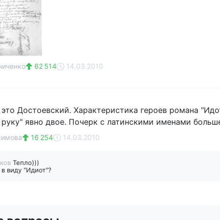
ниченко
62 514
14.03.2010
, это Достоевский. Характеристика героев романа "Идо
руку" явно двое. Почерк с латинскими именами больш
симова
16 254
14.03.2010
аков
Тепло)))
в виду "Идиот"?