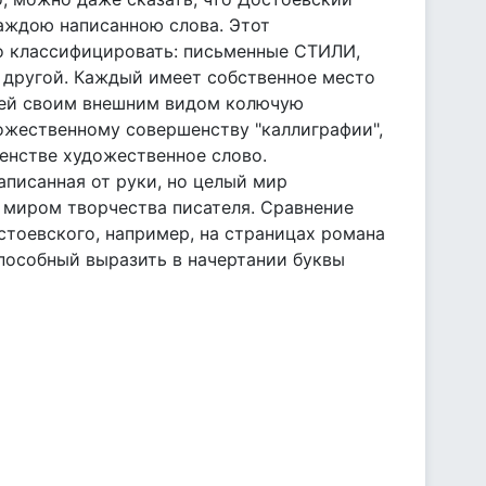
аждою написанною слова. Этот
о классифицировать: письменные СТИЛИ,
 другой. Каждый имеет собственное место
щей своим внешним видом колючую
ожественному совершенству "каллиграфии",
енстве художественное слово.
аписанная от руки, но целый мир
 миром творчества писателя. Сравнение
стоевского, например, на страницах романа
 способный выразить в начертании буквы