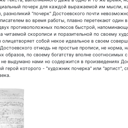
циальный почерк для каждой выражаемой им мысли, к
, разноликий "почерк" Достоевского почти невозможн
писателем во время работы, плавно перетекают один в
 двух противоположных полюсов быстрой, напоминаю
ва читаемой скорописи и поразительной по своему худ
ы олицетворяет собой некое идеальное в своем соверш
 Достоевского отнюдь не простые прописи, не норма, н
х образов, по своему богатству вполне соотносимых с
о не выдумано нами но содержится в произведениях До
ый герой которого - "художник почерка" или "артист",
века.