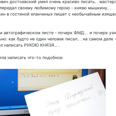
ич достоевский умел очень красиво писать. . мастерск
 передал своему любимому герою - князю мышкину.. .
кин в гостиной епанчиных пишет с необычайным изя
 автографическом листе - почерк ФМД.. . и почерк узна
но: как будто не один человек писал.. . на самом деле -
л написать РУКОЮ КНЯЗЯ... .
ила написать что-то подобное: