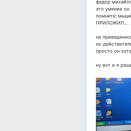
федор михайлов
это умение он
помните: мыш
ПРИЛОЖИЛ... .
на приведенном
но действитель
просто он хоте
ну вот и я реш