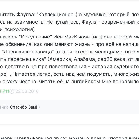
итать Фаулза: "Коллекционер"( о мужичке, который по
сь на взаимность. Не пугайтесь, Фаулз - современный 
и психология)
вилось "Искупление" Иен МакКьюэн (на фоне второй ми
е обвинения, как они меняют жизнь - про всё не напиш
"Дневная красавица" (эта тяготеет к мелодраме, но бе
ить пересмешника" (Америка, Алабама, сер20 века, от л
о детстве в центре повествования - история судебног
ое) . Читается легко, есть над чем подумать, много ж
о скажу честно, читать её на английском мне понравил
1 711
22.03.2010
енко
Спасибо Вам! )
марк "Триумфальная арка". Роман о войне, "потерянном