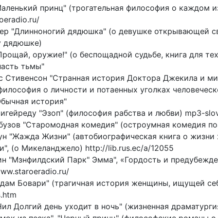
Маленький принц" (трогательная философия о каждом из
oeradio.ru/
ер "Длинноногий дядюшка" (о девушке открывающей с
у дядюшке)
Прощай, оружие!" (о беспощадной судьбе, книга для те
ласть тьмы"
ис Стивенсон "Странная история Доктора Джекила и ми
философия о личности и потаенных уголках человеческ
Обычная история"
игейреду "Эзоп" (философия рабства и любви) mp3-slov
рбузов "Старомодная комедия" (остроумная комедия поз
оун "Жажда Жизни" (автобиографическая книга о жизни 
", (о Микеланджело) http://lib.rus.ec/a/12055
ин "Мзнфилдский Парк" Эмма", «Гордость и предубежден
ww.staroeradio.ru/
адам Бовари" (трагичная история женщины, ищущей се
s.htm
л Долгий день уходит в ночь" (жизненная драматургия)