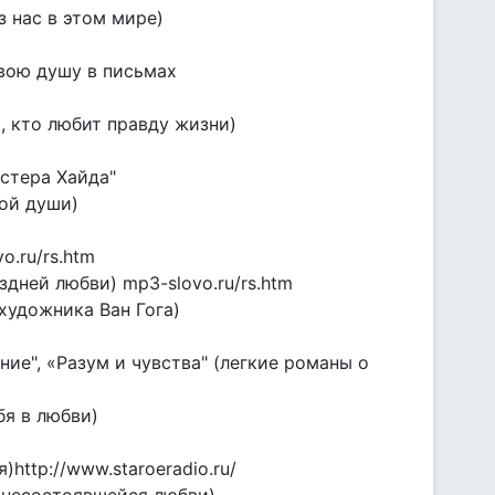
 нас в этом мире)
вою душу в письмах
х, кто любит правду жизни)
стера Хайда"
ой души)
o.ru/rs.htm
дней любви) mp3-slovo.ru/rs.htm
художника Ван Гога)
ие", «Разум и чувства" (легкие романы о
бя в любви)
http://www.staroeradio.ru/