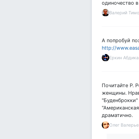
одиночество в
Валерий Тим
А попробуй поэ
http://www.eas
Еркин Абдик
Почитайте Р. 
женщины. Нрав
"Буденброкки"
"Американская 
драматично.
Олег Валерье