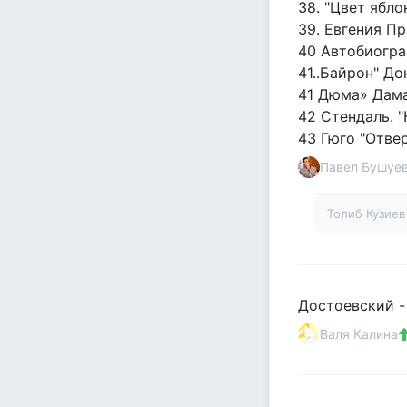
38. "Цвет ябло
39. Евгения Пр
40 Автобиогра
41..Байрон" До
41 Дюма» Дама
42 Стендаль. "
43 Гюго "Отвер
Павел Бушуе
Толиб Кузие
Достоевский -
Валя Калина