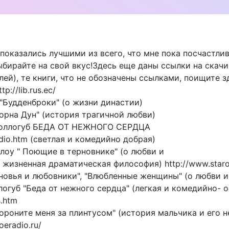
 показались лучшими из всего, что мне пока посчастлив
ыбирайте на свой вкус!Здесь еще даны ссылки на скач
ей), те книги, что не обозначены ссылками, поищите зд
p://lib.rus.ec/
 "Будденброки" (о жизни династии)
Лорна Дун" (история трагичной любви)
Соллогуб БЕДА ОТ НЕЖНОГО СЕРДЦА
adio.htm (светлая и комедийно добрая)
алоу " Поющие в терновнике" (о любви и
 жизненная драматическая философия) http://www.staroe
ыновья и любовники", "Влюбленные женщины" (о любви 
огуб "Беда от нежного сердца" (легкая и комедийно- 
s.htm
хороните меня за плинтусом" (история мальчика и его 
oeradio.ru/