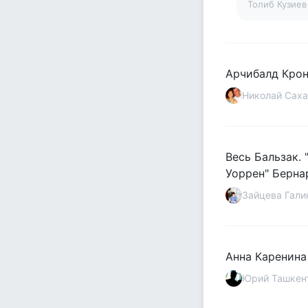
Толиб Кузие
Арчибалд Крон
Николай Сах
Весь Бальзак. 
Уоррен" Берна
Зайцева Гали
Анна Каренина
Юрий Ташкен