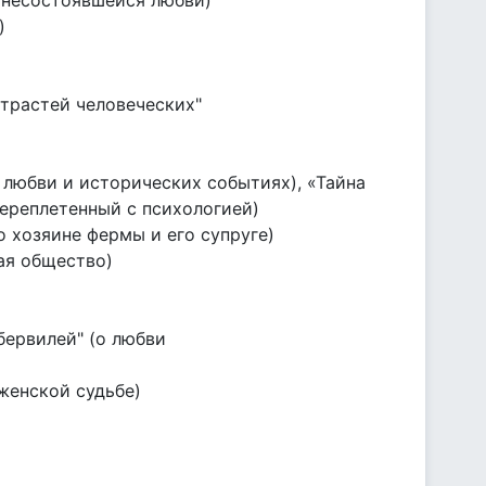
о несостоявшейся любви)
)
страстей человеческих"
, любви и исторических событиях), «Тайна
ереплетенный с психологией)
 хозяине фермы и его супруге)
ая общество)
Убервилей" (о любви
женской судьбе)