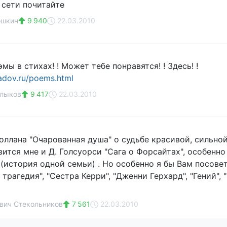
 сети почитайте
ошкин
9 940
22.03.2010
мы в стихах! ! Может тебе понравятся! ! Здесь! !
adov.ru/poems.html
алыков
9 417
22.03.2010
Роллана "Очарованная душа" о судьбе красивой, сильной
ится мне и Д. Голсуорси "Сага о Форсайтах", особенно
 (история одной семьи) . Но особенно я бы Вам посове
трагедия", "Сестра Керри", "Дженни Герхард", "Гений",
вич Стекольников
7 561
22.03.2010