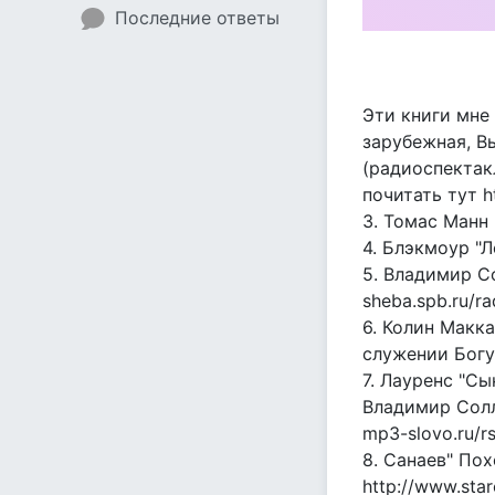
Последние ответы
Эти книги мне
зарубежная, В
(радиоспектакл
почитать тут htt
3. Томас Манн
4. Блэкмоур "
5. Владимир 
sheba.spb.ru/r
6. Колин Макк
служении Богу
7. Лауренс "С
Владимир Солл
mp3-slovo.ru/r
8. Санаев" По
http://www.star