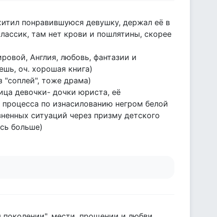
хитил понравившуюся девушку, держал её в
классик, там нет крови и пошлятины, скорее
ровой, Англия, любовь, фантазии и
ешь, оч. хорошая книга)
з "соплей", тоже драма)
ица девочки- дочки юриста, её
о процесса по изнасилованию негром белой
изненных ситуаций через призму детского
ось больше)
 поколении", мести, прощении и любви.