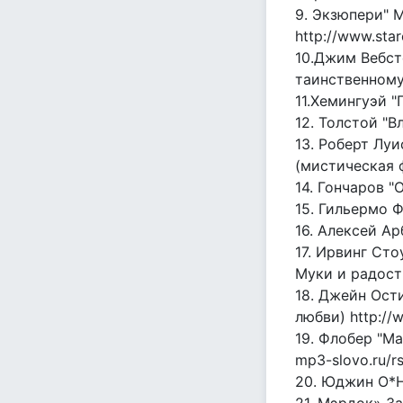
9. Экзюпери" 
http://www.star
10.Джим Вебст
таинственном
11.Хемингуэй "
12. Толстой "В
13. Роберт Лу
(мистическая 
14. Гончаров "
15. Гильермо Ф
16. Алексей А
17. Ирвинг Ст
Муки и радости
18. Джейн Ост
любви) http://w
19. Флобер "М
mp3-slovo.ru/r
20. Юджин О*Ни