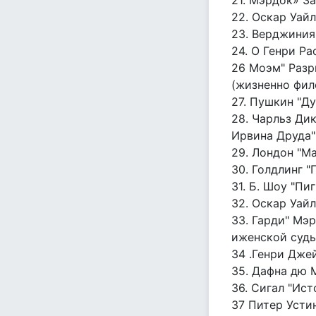
21. Мэрдок» З
22. Оскар Уай
23. Верджиния
24. О Генри Ра
26 Моэм" Разри
(жизненно фил
27. Пушкин "Д
28. Чарльз Ди
Ирвина Друда"
29. Лондон "М
30. Голдлинг 
31. Б. Шоу "Пи
32. Оскар Уай
33. Гарди" Мэр
иженской судь
34 .Генри Дже
35. Дафна дю 
36. Сигал "Ис
37 Питер Устин