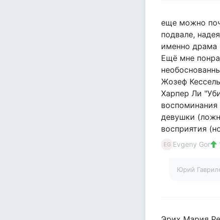
еще можно поч
подвале, надея
именно драма 
Ещё мне понра
необоснованны
Жозеф Кессель 
Харпер Ли "Уб
воспоминания 
девушки (ложн
восприятия (н
Evgeny Gor
EG
Юрий Гаврил
Эрих Мария Ре