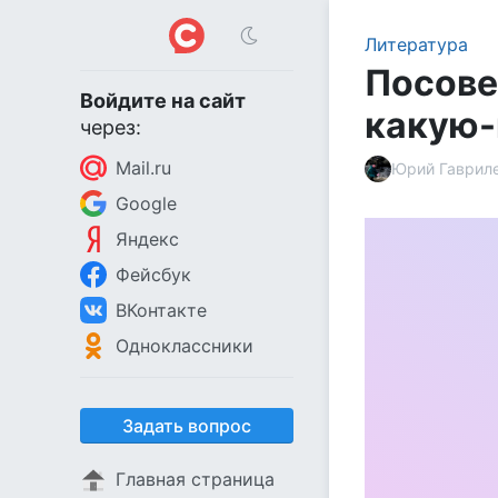
Литература
Посове
Войдите на сайт
какую-
через:
Mail.ru
Юрий Гаврил
Google
Яндекс
Фейсбук
ВКонтакте
Одноклассники
Задать вопрос
Главная страница