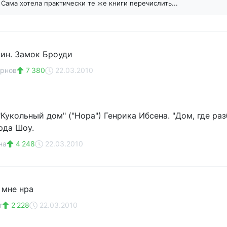
в
Сама хотела практически те же книги перечислить...
ин. Замок Броуди
арнов
7 380
22.03.2010
"Кукольный дом" ("Нора") Генрика Ибсена. "Дом, где р
рда Шоу.
на
4 248
22.03.2010
 мне нра
т
2 228
22.03.2010