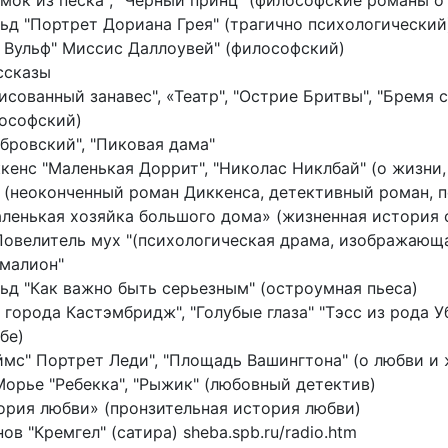
амок из песка", "Черный принц" (философские романы 
льд "Портрет Дориана Грея" (трагично психологический
 Вульф" Миссис Даллоувей" (философский)
ссказы
сованный занавес", «Театр", "Острие Бритвы", "Бремя 
ософский)
убровский", "Пиковая дама"
ккенс "Маленькая Доррит", "Николас Никлбай" (о жизни
 (неоконченный роман Диккенса, детективный роман, п
аленькая хозяйка большого дома» (жизненная история о
"Повелитель мух "(психологическая драма, изображающ
гмалион"
льд "Как важно быть серьезным" (остроумная пьеса)
 города Кастэмбридж", "Голубые глаза" "Тэсс из рода 
бе)
ймс" Портрет Леди", "Площадь Вашингтона" (о любви и 
Морье "Ребекка", "Рыжик" (любовный детектив)
тория любви» (пронзительная история любви)
ов "Кремгел" (сатира) sheba.spb.ru/radio.htm