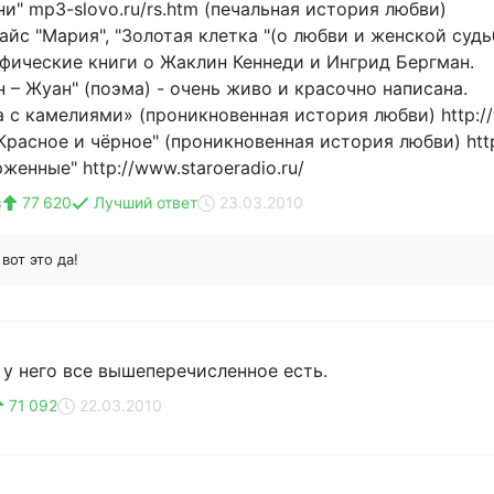
ни" mp3-slovo.ru/rs.htm (печальная история любви)
айс "Мария", "Золотая клетка "(о любви и женской судь
фические книги о Жаклин Кеннеди и Ингрид Бергман.
н – Жуан" (поэма) - очень живо и красочно написана.
 с камелиями» (проникновенная история любви) http://w
Красное и чёрное" (проникновенная история любви) http
женные" http://www.staroeradio.ru/
в
77 620
Лучший ответ
23.03.2010
в
вот это да!
 у него все вышеперечисленное есть.
71 092
22.03.2010