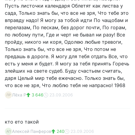
Пусть листочки календаря Облетят как листва у
сада, Только знать бы, что все не зря, Что тебе это
вправду надо! Я могу за тобой идти По чащобам и
перелазам, По пескам, без дорог почти, По горам,
по любому пути, Где и черт не бывал ни разу! Все
пройду, никого ни коря, Одолею любые тревоги,
Только знать бы, что все не зря, Что потом не
предашь в дороге. Я могу для тебя отдать Все, что
есть у меня и будет. Я могу за тебя принять Горечь
злейших на свете судеб. Буду счастьем считать,
даря Целый мир тебе ежечасно. Только знать бы,
что все не зря, Что люблю тебя не напрасно! 1968
Лёха Р
3 646
23.09.2006
ЛР
кто ето такой
Алексей Панферов
240
23.09.2006
АП