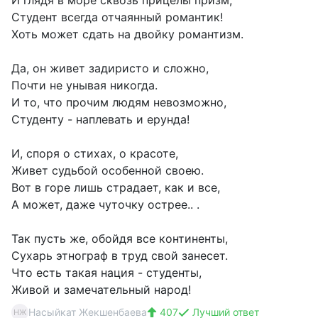
И глядя в море сквозь прицелы призм,
Студент всегда отчаянный романтик!
Хоть может сдать на двойку романтизм.
Да, он живет задиристо и сложно,
Почти не унывая никогда.
И то, что прочим людям невозможно,
Студенту - наплевать и ерунда!
И, споря о стихах, о красоте,
Живет судьбой особенной своею.
Вот в горе лишь страдает, как и все,
А может, даже чуточку острее.. .
Так пусть же, обойдя все континенты,
Сухарь этнограф в труд свой занесет.
Что есть такая нация - студенты,
Живой и замечательный народ!
Насыйкат Жекшенбаева
407
Лучший ответ
НЖ