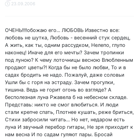
23.09.2006
ОЧЕНЬ!!!!обожаю его... ЛЮБОВЬ Известно все:
любовь не шутка, Любовь - весенний стук сердец,
А жить, как ты, одним рассудком, Нелепо, глупо
наконец! Иначе для его мечты? Зачем тропинки
под луною? К чему лоточницы весною Влюбленным
продают цветы?! Когда бы не было любви, То и в
садах бродить не надо. Пожалуй, даже соловьи
Ушли бы с горя на эстраду. Зачем прогулки,
тишина. Ведь не горит огонь во взгляде? А
бесполезная луна Ржавела б на небесном складе.
Представь: никто не смог влюбиться. И люди
стали крепче спать, Плотнее кушать, реже бриться,
Стихи забросили читать... Но нет, недаром есть
луна И звучный перебор гитары, Не зря приходит к
нам весна И по садам гуляют пары. Бросай