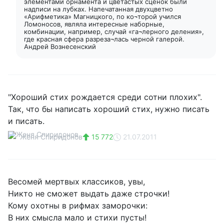
элементами орнамента и цветастых сценок были
надписи на лубках. Напечатанная двухцветно
«Арифметика» Магницкого, по ко¬торой учился
Ломоносов, являла интересные наборные,
комбинации, например, случай «га¬лерного деления»,
где красная сфера разреза¬лась черной галерой.
Андрей Вознесенский
"Хороший стих рождается среди сотни плохих".
Так, что бы написать хороший стих, нужно писать
и писать.
Женя Спиридонов
15 772
21.07.2011
Весомей мертвых классиков, увы,
Никто не сможет выдать даже строчки!
Кому охотны в рифмах заморочки:
В них смысла мало и стихи пусты!