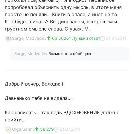
прикололись, как бы...) . Я в одной переписке
попробовал объяснить одну мысль, в итоге меня
просто не поняли... Книги в опале, а инет не то..
Кто будет писать? Вы динозавры, в хорошем и
грустном смысле слова. С уваж. М.
Sergej Medvedev
63 562
Лучший ответ
21.07.2011
SM
Sergej Medvedev
Возможно я обобщаю..
Добрый вечер, Володя: )
Давненько тебя не видела.. .
Как написать... так ведь ВДОХНОВЕНИЕ должно
прийти...
Olga Sahno
58 279
21.07.2011
OS