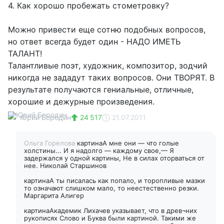
4. Как хорошо пробежать стометровку?
Можно привести еще сотню подобных вопросов,
но ответ всегда будет один - НАДО ИМЕТЬ
ТАЛАНТ!
Талантливые поэт, художник, композитор, зодчий
никогда не зададут таких вопросов. Они ТВОРЯТ. В
результате получаются гениальные, отличные,
хорошие и дежурные произведения.
Юрий Бородин
24 517
21.07.2011
Ольга Горелова
картинаА мне они — что голые
холстины... И я надолго — каждому свое,— Я
задержался у одной картины, Не в силах оторваться от
нее. Николай Старшинов
картинаА ты писалась как попало, и торопливые мазки
то означают слишком мало, то неестественно резки.
Маргарита Алигер
картинаАкадемик Лихачев указывает, что в древ¬них
рукописях Слово и Буква были картиной. Такими же