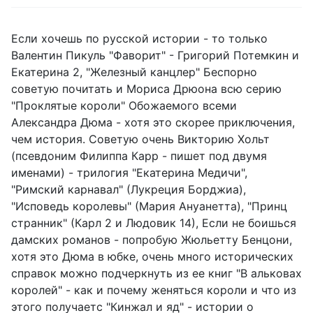
Если хочешь по русской истории - то только
Валентин Пикуль "Фаворит" - Григорий Потемкин и
Екатерина 2, "Железный канцлер" Беспорно
советую почитать и Мориса Дрюона всю серию
"Проклятые короли" Обожаемого всеми
Александра Дюма - хотя это скорее приключения,
чем история. Советую очень Викторию Хольт
(псевдоним Филиппа Карр - пишет под двумя
именами) - трилогия "Екатерина Медичи",
"Римский карнавал" (Лукреция Борджиа),
"Исповедь королевы" (Мария Ануанетта), "Принц
странник" (Карл 2 и Людовик 14), Если не боишься
дамских романов - попробую Жюльетту Бенцони,
хотя это Дюма в юбке, очень много исторических
справок можно подчеркнуть из ее книг "В альковах
королей" - как и почему женяться короли и что из
этого получаетс "Кинжал и яд" - истории о