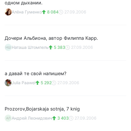
одном дыхании.
Алёна Гуменко
8 084
27.09.2006
Дочери Альбиона, автор Филиппа Карр.
Наташа Штомпель
5 383
27.09.2006
НШ
а давай те свой напишем?
Julia Paawel
5 292
27.09.2006
Prozorov,Bojarskaja sotnja, 7 knig
Андрей Леонидович
3 403
27.09.2006
АЛ