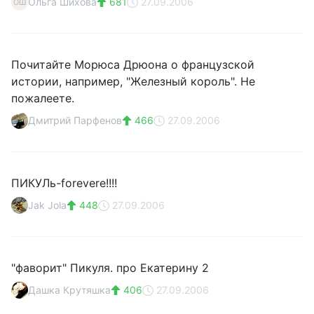
Ольга Шихова
681
27.09.2006
ОШ
Почитайте Морюса Дрюона о французской
истории, например, "Железный король". Не
пожалеете.
Дмитрий Парфенов
466
27.09.2006
ПИКУЛь-forevere!!!!
Jak Jola
448
27.09.2006
"фаворит" Пикуля. про Екатерину 2
Дашка Крутяшка
406
27.09.2006