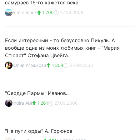
самураев 16-го кажется века
S.m.k S.m.k
1 700
27.09.2006
Если интересный - то безусловно Пикуль. А
вообще одна из моих любимых книг - "Мария
Стюарт" Стефана Цвейга.
Юлия Агошкова
1 304
27.09.2006
"Сердце Пармы" Иванов...
Indira Abi
1 261
27.09.2006
"На пути орды" А. Горюнов