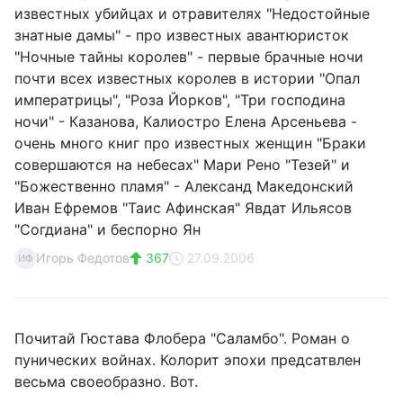
известных убийцах и отравителях "Недостойные
знатные дамы" - про известных авантюристок
"Ночные тайны королев" - первые брачные ночи
почти всех известных королев в истории "Опал
императрицы", "Роза Йорков", "Три господина
ночи" - Казанова, Калиостро Елена Арсеньева -
очень много книг про известных женщин "Браки
совершаются на небесах" Мари Рено "Тезей" и
"Божественно пламя" - Александ Македонский
Иван Ефремов "Таис Афинская" Явдат Ильясов
"Согдиана" и беспорно Ян
Игорь Федотов
367
27.09.2006
ИФ
Почитай Гюстава Флобера "Саламбо". Роман о
пунических войнах. Колорит эпохи предсатвлен
весьма своеобразно. Вот.