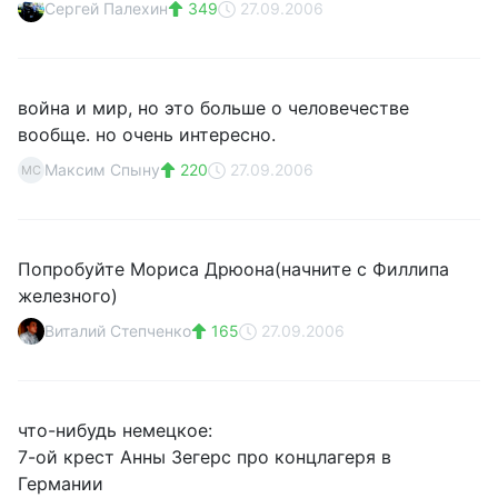
Сергей Палехин
349
27.09.2006
война и мир, но это больше о человечестве
вообще. но очень интересно.
Максим Спыну
220
27.09.2006
МС
Попробуйте Мориса Дрюона(начните с Филлипа
железного)
Виталий Степченко
165
27.09.2006
что-нибудь немецкое:
7-ой крест Анны Зегерс про концлагеря в
Германии