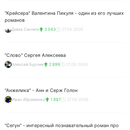
"Крейсера" Валентина Пикуля - один из его лучших
романов
Дима Сахнюк
3 043
27.09.2006
"Слово" Сергея Алексеева
Алексей Бурчик
2 899
27.09.2006
"Анжелика" - Анн и Серж Голон
Иван Абраменко
1 887
27.09.2006
"Сегун" - интересный познавательный роман про