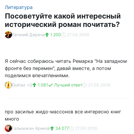
Литература
Посоветуйте какой интересный
исторический роман почитать?
Евгений Дереча
1 200
27.09.2006
Я сейчас собираюсь читать Ремарка "На западном
фронте без перемен", давай вместе, а потом
поделимся впечатлениями.
Gulnаz =))
1 081
Лучший ответ
27.09.2006
про засилье жидо-массонов все интересно книг
много
Галымжан Аринов
34 077
27.09.2006