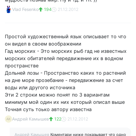
Vlad Fesenko
194
21.12.2012
Простой художественный язык описывает то что
он видел в своем воображении
Гад морских - Это морских рыб гад не известных
морских обитателей передвижение их в водном
пространстве
Дольней лозы - Пространство каких то растений
на дне море прозебание - передвижение за счет
воды или другого источника
Эти 2 строки можно понят по 3 вариантам
минимум мой один их них который описал выше
Точная суть тоько автору известна
Андрей Камышев
122
21.12.2012
АК
Андрей Камышев
Коментари ниже показывает что одно