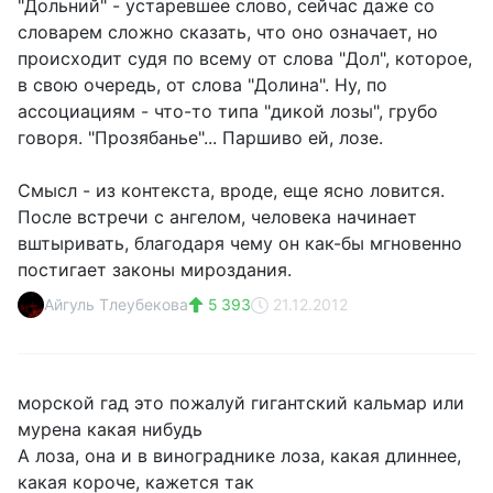
"Дольний" - устаревшее слово, сейчас даже со
словарем сложно сказать, что оно означает, но
происходит судя по всему от слова "Дол", которое,
в свою очередь, от слова "Долина". Ну, по
ассоциациям - что-то типа "дикой лозы", грубо
говоря. "Прозябанье"... Паршиво ей, лозе.
Смысл - из контекста, вроде, еще ясно ловится.
После встречи с ангелом, человека начинает
вштыривать, благодаря чему он как-бы мгновенно
постигает законы мироздания.
Айгуль Тлеубекова
5 393
21.12.2012
морской гад это пожалуй гигантский кальмар или
мурена какая нибудь
А лоза, она и в винограднике лоза, какая длиннее,
какая короче, кажется так