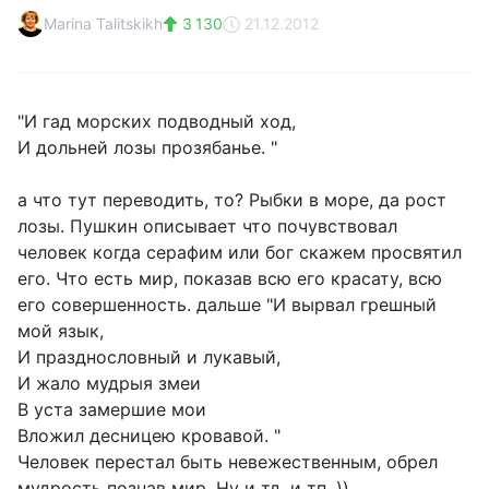
Marina Talitskikh
3 130
21.12.2012
"И гад морских подводный ход,
И дольней лозы прозябанье. "
а что тут переводить, то? Рыбки в море, да рост
лозы. Пушкин описывает что почувствовал
человек когда серафим или бог скажем просвятил
его. Что есть мир, показав всю его красату, всю
его совершенность. дальше "И вырвал грешный
мой язык,
И празднословный и лукавый,
И жало мудрыя змеи
В уста замершие мои
Вложил десницею кровавой. "
Человек перестал быть невежественным, обрел
мудрость познав мир. Ну и тд. и тп. ))