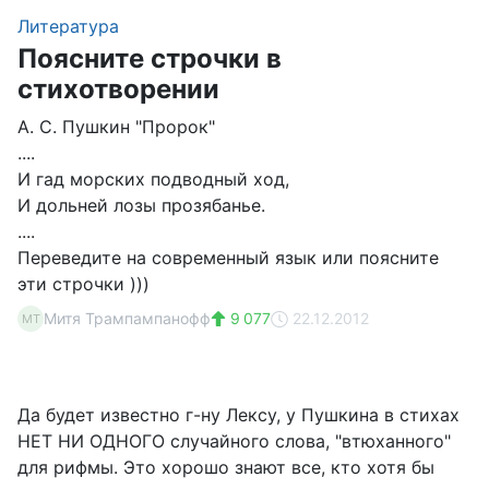
Литература
Поясните строчки в
стихотворении
А. С. Пушкин "Пророк"
....
И гад морских подводный ход,
И дольней лозы прозябанье.
....
Переведите на современный язык или поясните
эти строчки )))
Митя Трампампанофф
9 077
22.12.2012
МТ
Да будет известно г-ну Лексу, у Пушкина в стихах
НЕТ НИ ОДНОГО случайного слова, "втюханного"
для рифмы. Это хорошо знают все, кто хотя бы