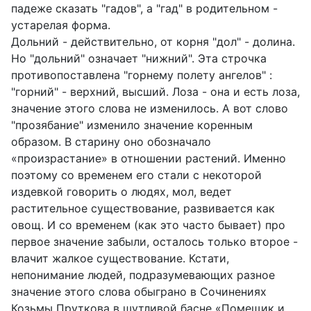
падеже сказать "гадов", а "гад" в родительном -
устарелая форма.
Дольний - действительно, от корня "дол" - долина.
Но "дольний" означает "нижний". Эта строчка
противопоставлена "горнему полету ангелов" :
"горний" - верхний, высший. Лоза - она и есть лоза,
значение этого слова не изменилось. А вот слово
"прозябание" изменило значение коренным
образом. В старину оно обозначало
«произрастание» в отношении растений. Именно
поэтому со временем его стали с некоторой
издевкой говорить о людях, мол, ведет
растительное существование, развивается как
овощ. И со временем (как это часто бывает) про
первое значение забыли, осталось только второе -
влачит жалкое существование. Кстати,
непонимание людей, подразумевающих разное
значение этого слова обыграно в Сочинениях
Козьмы Пруткова в шутливой басне «Помещик и