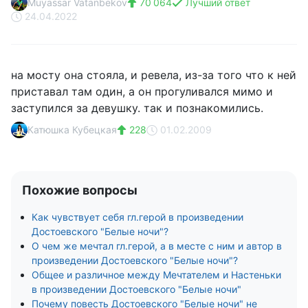
Muyassar Vatanbekov
70 064
Лучший ответ
24.04.2022
на мосту она стояла, и ревела, из-за того что к ней
приставал там один, а он прогуливался мимо и
заступился за девушку. так и познакомились.
Катюшка Кубецкая
228
01.02.2009
Похожие вопросы
Как чувствует себя гл.герой в произведении
Достоевского "Белые ночи"?
О чем же мечтал гл.герой, а в месте с ним и автор в
произведении Достоевского "Белые ночи"?
Общее и различное между Мечтателем и Настеньки
в произведении Достоевского "Белые ночи"
Почему повесть Достоевского "Белые ночи" не