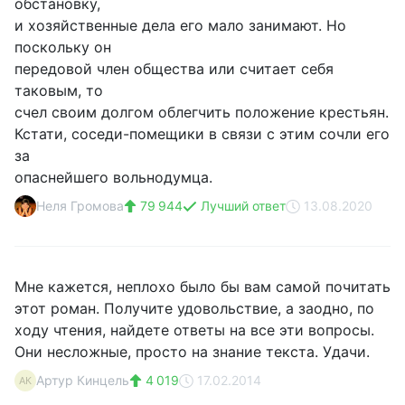
обстановку,
и хозяйственные дела его мало занимают. Но
поскольку он
передовой член общества или считает себя
таковым, то
счел своим долгом облегчить положение крестьян.
Кстати, соседи-помещики в связи с этим сочли его
за
опаснейшего вольнодумца.
Неля Громова
79 944
Лучший ответ
13.08.2020
Мне кажется, неплохо было бы вам самой почитать
этот роман. Получите удовольствие, а заодно, по
ходу чтения, найдете ответы на все эти вопросы.
Они несложные, просто на знание текста. Удачи.
Артур Кинцель
4 019
17.02.2014
АК