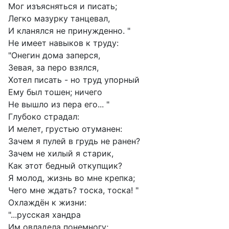
Мог изъясняться и писать;
Легко мазурку танцевал,
И кланялся не принужденно. "
Не имеет навыков к труду:
"Онегин дома заперся,
Зевая, за перо взялся,
Хотел писать - но труд упорный
Ему был тошен; ничего
Не вышло из пера его... "
Глубоко страдал:
И мелет, грустью отуманен:
Зачем я пулей в грудь не ранен?
Зачем не хилый я старик,
Как этот бедный откупщик?
Я молод, жизнь во мне крепка;
Чего мне ждать? тоска, тоска! "
Охлаждён к жизни:
"...русская хандра
Им овладела понемногу;