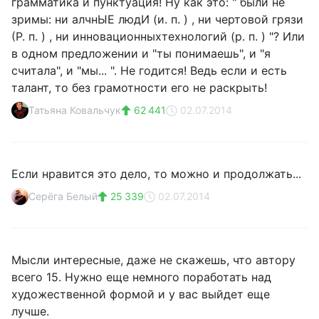
грамматика и пунктуация! Ну как это: " были не
зримы: ни алчнЫЕ людИ (и. п. ) , ни чертовой грязи
(Р. п. ) , ни инновационныхтехнологий (р. п. ) "? Или
в одном предложении и "ты понимаешь", и "я
считала", и "мы... ". Не годится! Ведь если и есть
талант, то без грамотности его не раскрыть!
Татьяна Ковальчук
62 441
02.07.2014
Если нравится это дело, то можно и продолжать...
Серёга Белый
25 339
02.07.2014
Мысли интересные, даже не скажешь, что автору
всего 15. Нужно еще немного поработать над
художественной формой и у вас выйдет еще
лучше.