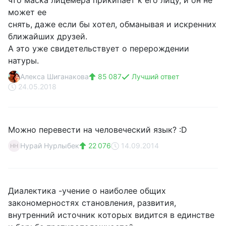
что маска лицемера прикипает к его лицу, и он не
может ее
снять, даже если бы хотел, обманывая и искренних
ближайших друзей.
А это уже свидетельствует о перерождении
натуры.
Алекса Шиганакова
85 087
Лучший ответ
24.05.2018
Можно перевести на человеческий язык? :D
Нурай Нурлыбек
22 076
14.09.2014
НН
Диалектика -учение о наиболее общих
закономерностях становления, развития,
внутренний источник которых видится в единстве