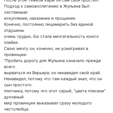
После этой тяжкой кары он сам себя простил.
Подход к самовоспитанию в Жульена был
системным:
искупление, наказание и прощение.
Конечно, постоянно лицемерить без единой
отдушины
очень трудно. Ею стала мечтательность юного
плебея.
Свою мечту он, конечно, не усматривал в
провинции:
"Пробить дорогу для Жульена означало прежде
всего
вырваться из Верьера; он ненавидел свой край.
Ненавидел, потому что там каждый знал, что он
сын простого
плотника, потому что этот серый, "цвета плесени"
духовный
мир провинции выказывал сразу молодого
честолюбца.