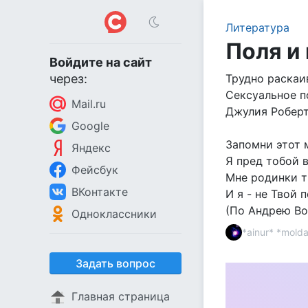
Литература
Поля и
Войдите на сайт
через:
Трудно раскаи
Сексуальное п
Mail.ru
Джулия Робер
Google
Запомни этот 
Яндекс
Я пред тобой 
Фейсбук
Мне родинки т
ВКонтакте
И я - не Твой 
(По Андрею Во
Одноклассники
*ainur* *mold
Задать вопрос
Главная страница