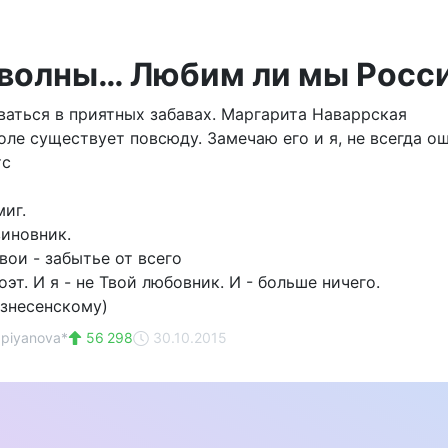
 волны… Любим ли мы Росс
ваться в приятных забавах. Маргарита Наваррская
оле существует повсюду. Замечаю его и я, не всегда 
тс
миг.
виновник.
вои - забытье от всего
поэт. И я - не Твой любовник. И - больше ничего.
знесенскому)
apiyanova*
56 298
30.10.2015