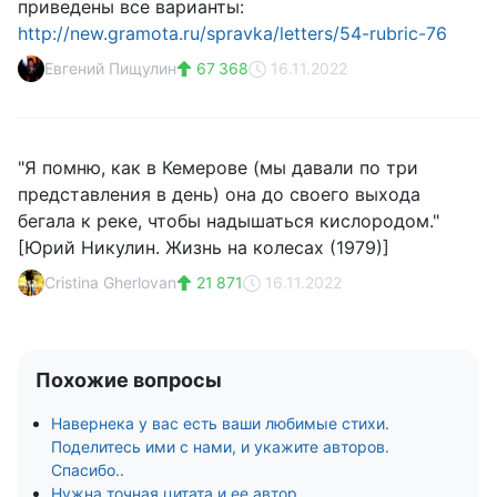
приведены все варианты:
http://new.gramota.ru/spravka/letters/54-rubric-76
Евгений Пищулин
67 368
16.11.2022
"Я помню, как в Кемерове (мы давали по три
представления в день) она до своего выхода
бегала к реке, чтобы надышаться кислородом."
[Юрий Никулин. Жизнь на колесах (1979)]
Cristina Gherlovan
21 871
16.11.2022
Похожие вопросы
Навернека у вас есть ваши любимые стихи.
Поделитесь ими с нами, и укажите авторов.
Спасибо..
Нужна точная цитата и ее автор.