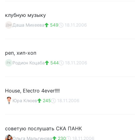
клубную музыку
Даша Михеева
549
18.11.2006
ДМ
реп, хип-хоп
Родион Коцаба
544
18.11.2006
РК
House, E!ectro 4ever!!!!
Юра Клюев
245
18.11.2006
советую послушать СКА ПАНК
Ольга Мальгинова
230
18.11.2006