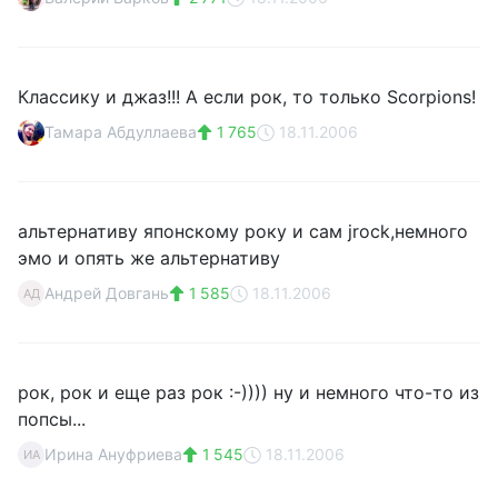
Классику и джаз!!! А если рок, то только Scorpions!
Тамара Абдуллаева
1 765
18.11.2006
альтернативу японскому року и сам jrock,немного
эмо и опять же альтернативу
Андрей Довгань
1 585
18.11.2006
АД
рок, рок и еще раз рок :-)))) ну и немного что-то из
попсы...
Ирина Ануфриева
1 545
18.11.2006
ИА