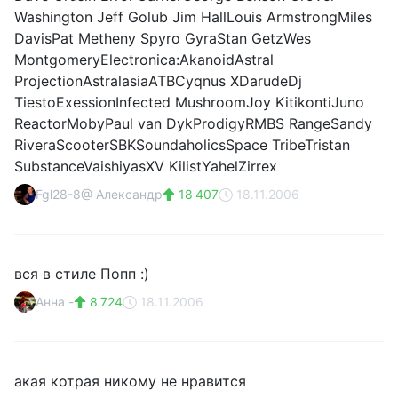
Washington Jeff Golub Jim HallLouis ArmstrongMiles
DavisPat Metheny Spyro GyraStan GetzWes
MontgomeryElectronica:AkanoidAstral
ProjectionAstralasiaATBCyqnus XDarudeDj
TiestoExessionInfected MushroomJoy KitikontiJuno
ReactorMobyPaul van DykProdigyRMBS RangeSandy
RiveraScooterSBKSoundaholicsSpace TribeTristan
SubstanceVaishiyasXV KilistYahelZirrex
Fgl28-8@ Александр
18 407
18.11.2006
вся в стиле Попп :)
Анна -
8 724
18.11.2006
акая котрая никому не нравится