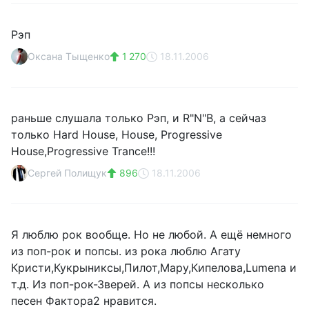
Рэп
Оксана Тыщенко
1 270
18.11.2006
раньше слушала только Рэп, и R"N"B, а сейчаз
только Hard House, House, Progressive
House,Progressive Trance!!!
Сергей Полищук
896
18.11.2006
Я люблю рок вообще. Но не любой. А ещё немного
из поп-рок и попсы. из рока люблю Агату
Кристи,Кукрыниксы,Пилот,Мару,Кипелова,Lumena и
т.д. Из поп-рок-Зверей. А из попсы несколько
песен Фактора2 нравится.