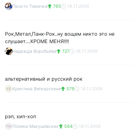
Просто Томачка
765
18.11.2006
Рок,Метал,Панк-Рок..ну вощем никто это не
слушает....КРОМЕ МЕНЯ!!!!
Надежда Воробьёва
727
18.11.2006
альтернативный и русский рок
Кристина Виткаускене
579
18.11.2006
КВ
рэп, хип-хоп
Полина Макушевских
564
18.11.2006
ПМ