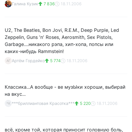
Галина Кузик
7 836
18.11.2006
U2, The Beatles, Bon Jovi, R.E.M., Deep Purple, Led
Zeppelin, Guns 'n' Roses, Aerosmith, Sex Pistols,
Garbage....никакого рэпа, хип-хопа, попсы или
каких-нибудь Rammstein!
Артём Гордейко
5 774
18.11.2006
АГ
Классика...А вообще - ве музЫки хороши, выбирай
на вкус...
***бриллиантовая Красотка***
5 220
18.11.2006
*К
всё, кроме той, которая приносит головную боль,