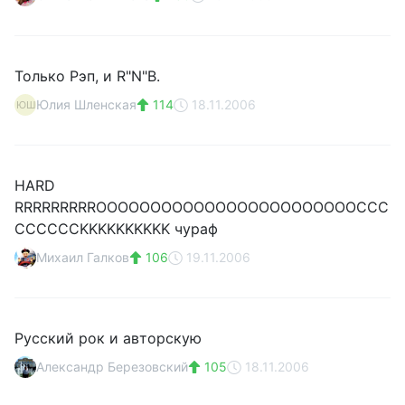
Только Рэп, и R"N"B.
Юлия Шленская
114
18.11.2006
ЮШ
HARD
RRRRRRRRROOOOOOOOOOOOOOOOOOOOOOOOCCC
CCCCCCKKKKKKKKKK чураф
Михаил Галков
106
19.11.2006
Русский рок и авторскую
Александр Березовский
105
18.11.2006