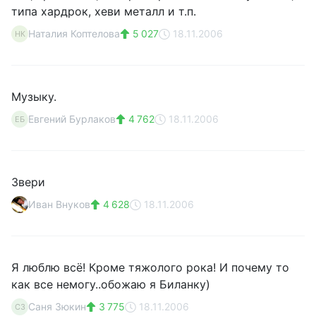
типа хардрок, хеви металл и т.п.
Наталия Коптелова
5 027
18.11.2006
НК
Музыку.
Евгений Бурлаков
4 762
18.11.2006
ЕБ
Звери
Иван Внуков
4 628
18.11.2006
Я люблю всё! Кроме тяжолого рока! И почему то
как все немогу..обожаю я Биланку)
Саня Зюкин
3 775
18.11.2006
СЗ