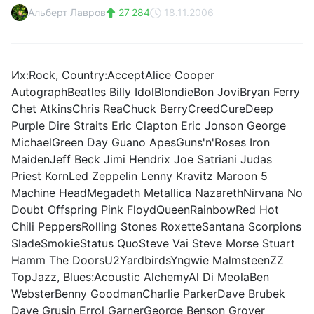
Альберт Лавров
27 284
18.11.2006
Их:Rock, Country:AcceptAlice Cooper
AutographBeatles Billy IdolBlondieBon JoviBryan Ferry
Chet AtkinsChris ReaChuck BerryCreedCureDeep
Purple Dire Straits Eric Clapton Eric Jonson George
MichaelGreen Day Guano ApesGuns'n'Roses Iron
MaidenJeff Beck Jimi Hendrix Joe Satriani Judas
Priest KornLed Zeppelin Lenny Kravitz Maroon 5
Machine HeadMegadeth Metallica NazarethNirvana No
Doubt Offspring Pink FloydQueenRainbowRed Hot
Chili PeppersRolling Stones RoxetteSantana Scorpions
SladeSmokieStatus QuoSteve Vai Steve Morse Stuart
Hamm The DoorsU2YardbirdsYngwie MalmsteenZZ
TopJazz, Blues:Acoustic AlchemyAl Di MeolaBen
WebsterBenny GoodmanCharlie ParkerDave Brubek
Dave Grusin Errol GarnerGeorge Benson Grover