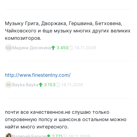
Музыку Грига, Дворжака, Гершвина, Бетховена,
Чайковского и ёще музыку многих других великих
композиторов.
Мадина Дюсекина
3 450
18.11.2006
МД
http://www.finestentny.com/
Bayka Bayka
3 153
18.11.2006
BB
почти все качественное.не слушаю только
откровенную попсу и шансон.в остальном можно
найти много интересного.
Валерий Барков
2 771
18.11.2006