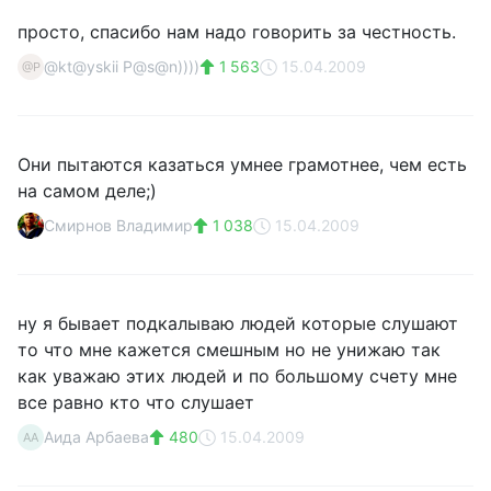
просто, спасибо нам надо говорить за честность.
@kt@yskii P@s@n))))
1 563
15.04.2009
@P
Они пытаются казаться умнее грамотнее, чем есть
на самом деле;)
Смирнов Владимир
1 038
15.04.2009
ну я бывает подкалываю людей которые слушают
то что мне кажется смешным но не унижаю так
как уважаю этих людей и по большому счету мне
все равно кто что слушает
Аида Арбаева
480
15.04.2009
АА