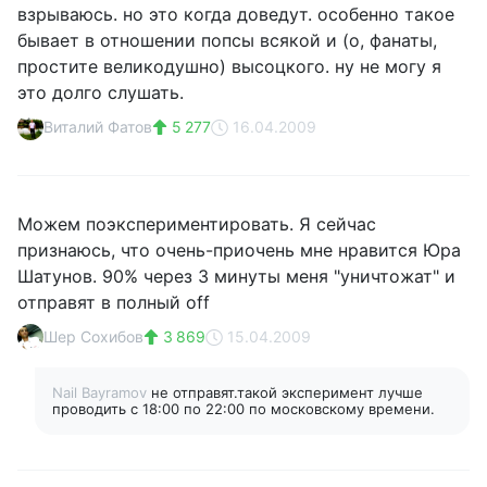
взрываюсь. но это когда доведут. особенно такое
бывает в отношении попсы всякой и (о, фанаты,
простите великодушно) высоцкого. ну не могу я
это долго слушать.
Bиталий Фатов
5 277
16.04.2009
Можем поэкспериментировать. Я сейчас
признаюсь, что очень-приочень мне нравится Юра
Шатунов. 90% через 3 минуты меня "уничтожат" и
отправят в полный off
Шер Сохибов
3 869
15.04.2009
Nail Bayramov
не отправят.такой эксперимент лучше
проводить с 18:00 по 22:00 по московскому времени.