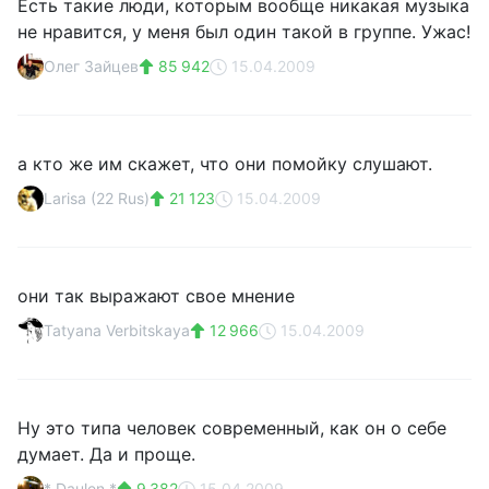
Есть такие люди, которым вообще никакая музыка
не нравится, у меня был один такой в группе. Ужас!
Олег Зайцев
85 942
15.04.2009
а кто же им скажет, что они помойку слушают.
Larisa (22 Rus)
21 123
15.04.2009
они так выражают свое мнение
Tatyana Verbitskaya
12 966
15.04.2009
Ну это типа человек современный, как он о себе
думает. Да и проще.
* Daulen *
9 382
15.04.2009