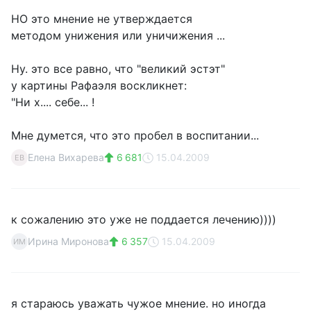
НО это мнение не утверждается
методом унижения или уничижения ...
Ну. это все равно, что "великий эстэт"
у картины Рафаэля воскликнет:
"Ни х.... себе... !
Мне думется, что это пробел в воспитании...
Елена Вихарева
6 681
15.04.2009
ЕВ
к сожалению это уже не поддается лечению))))
Ирина Миронова
6 357
15.04.2009
ИМ
я стараюсь уважать чужое мнение. но иногда