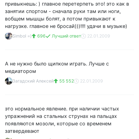
привыкнешь: ) главное перетерпеть это! это как в
занятии спортом - сначала руки там или ноги,
вобщем мышцы болят, а потом привыкают к
нагрузке. главное не бросай)))!!!! удачи в музыке)
Simbol =)
696
Лучший ответ
22.01.2009
А не нужно было щипком играть. Лучше с
медиатором
Загадский Алексей
55 552
22.01.2009
это нормальное явление. при наличии частых
упражнений на стальных струнах на пальцах
появляются мозоли, которые со временем
затвердевают