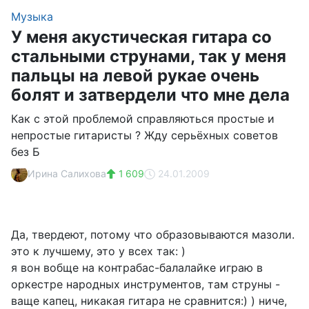
Музыка
У меня акустическая гитара со
стальными струнами, так у меня
пальцы на левой рукае очень
болят и затвердели что мне дела
Как с этой проблемой справляються простые и
непростые гитаристы ? Жду серьёхных советов
без Б
Ирина Салихова
1 609
24.01.2009
Да, твердеют, потому что образовываются мазоли.
это к лучшему, это у всех так: )
я вон вобще на контрабас-балалайке играю в
оркестре народных инструментов, там струны -
ваще капец, никакая гитара не сравнится:) ) ниче,