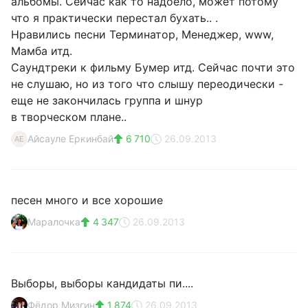
альбомы. Сейчас как то надоело, может потому
что я практически перестал бухать.. .
Нравились песни Терминатор, Менеджер, www,
Мамба итд.
Саундтреки к фильму Бумер итд. Сейчас почти это
не слушаю, но из того что слышу переодически -
еще не закончилась группа и шнур
в творческом плане..
Айсауле Еркинбай
6 710
26.09.2013
АЕ
песен много и все хорошие
Маралочка
4 347
26.09.2013
Выборы, выборы кандидаты пи....
Фёдор Мизгин
1 874
26.09.2013