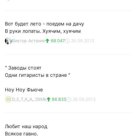
Вот будет лето - поедем на дачу
В руки лопаты. Хуячим, хуячим
Виктор Астанин
68 047
26.09.2013
" Заводы стоят
Одни гитаристы в стране "
Ноу Ноу Фьюче
D_E_T_K_A_ 29Mk
86 835
26.09.2013
D2
Любит наш народ
Всякое гавно.