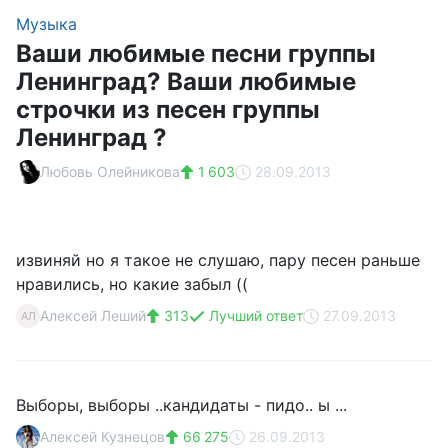
Музыка
Ваши любимые песни группы
Ленинград? Ваши любимые
строчки из песен группы
Ленинград ?
Любовь Олейникова
1 603
28.09.2013
извиняй но я такое не слушаю, пару песен раньше
нравились, но какие забыл ((
Алексей Леший
313
Лучший ответ
27.09.2013
АЛ
Выборы, выборы ..кандидаты - пидо.. ы ...
Алексей Кузнецов
66 275
26.09.2013