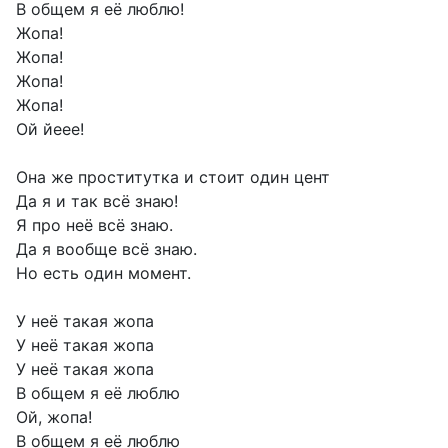
В общем я её люблю!
Жопа!
Жопа!
Жопа!
Жопа!
Ой йеее!
Она же проститутка и стоит один цент
Да я и так всё знаю!
Я про неё всё знаю.
Да я вообще всё знаю.
Но есть один момент.
У неё такая жопа
У неё такая жопа
У неё такая жопа
В общем я её люблю
Ой, жопа!
В общем я её люблю