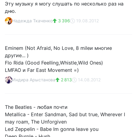
Эту музыку я могу слушать по несколько раз на
дню.
Надежда Ткаченко
3 396
19.08.2012
Eminem (Not Afraid, No Love, 8 mileи многие
другие... )
Flo Rida (Good Feelling,Whistle,Wild Ones)
LMFAO и Far East Movement =)
Индира Арыстанова
2 813
14.08.2012
The Beatles - любая почти
Metallica - Enter Sandman, Sad but true, Wherever I
may roam, The Unforgiven
Led Zeppelin - Babe Im gonna leave you
Deep Purple - Hush