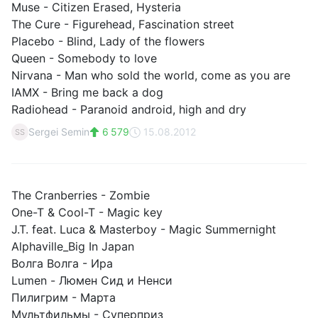
Muse - Citizen Erased, Hysteria
The Cure - Figurehead, Fascination street
Placebo - Blind, Lady of the flowers
Queen - Somebody to love
Nirvana - Man who sold the world, come as you are
IAMX - Bring me back a dog
Radiohead - Paranoid android, high and dry
Sergei Semin
6 579
15.08.2012
SS
The Cranberries - Zombie
One-T & Cool-T - Magic key
J.T. feat. Luca & Masterboy - Magic Summernight
Alphaville_Big In Japan
Волга Волга - Ира
Lumen - Люмен Сид и Ненси
Пилигрим - Марта
Мультфильмы - Суперприз