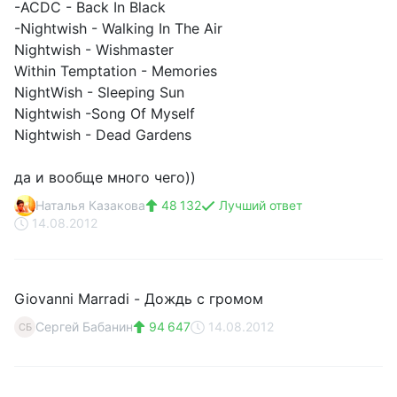
-ACDC - Back In Black
-Nightwish - Walking In The Air
Nightwish - Wishmaster
Within Temptation - Memories
NightWish - Sleeping Sun
Nightwish -Song Of Myself
Nightwish - Dead Gardens
да и вообще много чего))
Наталья Казакова
48 132
Лучший ответ
14.08.2012
Giovanni Marradi - Дождь с громом
Сергей Бабанин
94 647
14.08.2012
СБ