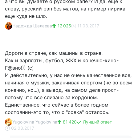
а что вы думаете о русском рэпе?? И да, еще к
слову, русский рэп без матов, на пример лирика
еще куда не шло.
Надежда Шалаева
12 025
11.03.2017
Дороги в стране, как машины в стране,
Как и зарплаты, футбол, ЖКХ и конечно-кино-
Г@вно!)) (с)
И действительно, у нас не очень качественное все,
начиная с музыки, заканчивая спортом (не во всем
конечно, но...), а вывод, на самом деле прост-
потому что все слизано за кордоном.
Единственное, что сейчас в более годном
состоянии-это то, что с "совка" осталось.
Yugolovina Yugolovina
81 420
Лучший ответ
02.03.2017