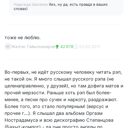
Надежда Шалаева
Хех, ну да, есть правда в ваших
словах)
тоже не люблю.
Жалгас Гайыпназаров
42 678
02.03.2017
ЖГ
Во-первых, не идёт русскому человеку читать рэп,
не такой он. Я много слышал русского рэпа (не
целенаправленно, у друзей), но там дофига матов и
прочей мерзости. Раньше хоть рэп был более-
менее, а песни про сучек и наркоту, раздражают.
Более того, это стало популярным! (версус и
прочее г....). Я слышал два альбома Оргазм
Нострадамуса и всю дискографию Степанцова
(Бахыт-компот) - да они просто ангелы по