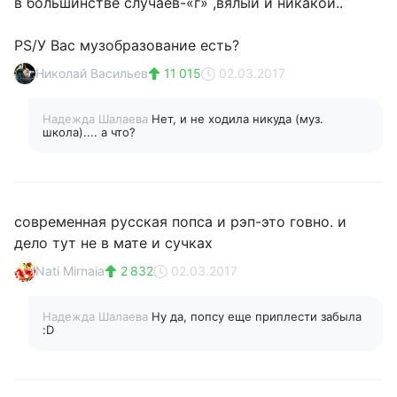
в большинстве случаев-«г» ,вялый и никакой..
PS/У Вас музобразование есть?
Николай Васильев
11 015
02.03.2017
Надежда Шалаева
Нет, и не ходила никуда (муз.
школа).... а что?
современная русская попса и рэп-это гoвнo. и
дело тут не в мате и сучках
Nati Mirnaia
2 832
02.03.2017
Надежда Шалаева
Ну да, попсу еще приплести забыла
:D