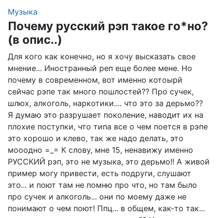
Музыка
Почему русский рэп такое го*но?
(в опис..)
Для кого как конечно, но я хочу высказать свое
мнение... Иностранный реп еще более мене. Но
почему в современном, вот именно котоырй
сейчас рэпе так много пошлостей?? Про сучек,
шлюх, алкоголь, наркотики.... что это за дерьмо??
Я думаю это разрушает поколение, наводит их на
плохие поступки, что типа все о чем поется в рэпе
это хорошо и клево, так же надо делать, это
мооодно =_= К слову, мне 15, ненавижу именно
РУССКИЙ рэп, это не музыка, это дерьмо!! А живой
пример могу привести, есть подруги, слушают
это... и поют там не помню про что, но там было
про сучек и алкоголь... они по моему даже не
понимают о чем поют! Ппц... в общем, как-то так...