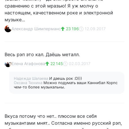
сравнению с этой мразью! Я уж молчу о
настоящем, качественном роке и электронной
музыке...
Александр Шимперманс
23 196
12.09.2017
Весь рэп это кал. Даёшь металл.
Елена Агафонова
22 145
02.03.2017
Надежда Шалаева
И даешь рок :D)))
Оксана Тюнина
Можно подумать ваши Каннибал Корпс
чем-то более музыкальны.
Вкуса потому что нет.. плюсом все себя
музыкантами мнят.. Согласна именно русский рэп,