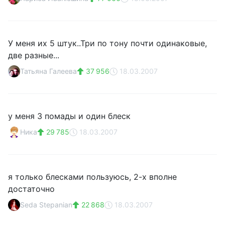
У меня их 5 штук..Три по тону почти одинаковые,
две разные...
Татьяна Галеева
37 956
18.03.2007
у меня 3 помады и один блеск
Ника
29 785
18.03.2007
я только блесками пользуюсь, 2-х вполне
достаточно
Seda Stepanian
22 868
18.03.2007