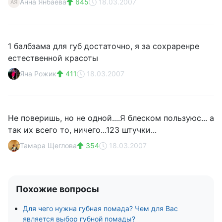
Анна Янбаева
645
18.03.2007
АЯ
1 балбзама для губ достаточно, я за сохраренре
естественной красоты
Яна Рожик
411
18.03.2007
Не поверишь, но не одной....Я блеском пользуюс... а
так их всего то, ничего...123 штучки...
Тамара Щеглова
354
18.03.2007
Похожие вопросы
Для чего нужна губная помада? Чем для Вас
является выбор губной помады?