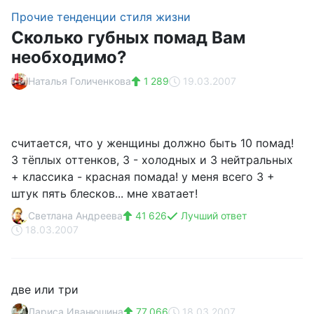
Прочие тенденции стиля жизни
Сколько губных помад Вам
необходимо?
Наталья Голиченкова
1 289
19.03.2007
считается, что у женщины должно быть 10 помад!
3 тёплых оттенков, 3 - холодных и 3 нейтральных
+ классика - красная помада! у меня всего 3 +
штук пять блесков... мне хватает!
Светлана Андреева
41 626
Лучший ответ
18.03.2007
две или три
Лариса Иванюшина
77 066
18.03.2007