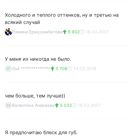
Холодного и теплого оттенков, ну и третью на
всякий случай
Рамина Ермухамбетова
6 902
18.03.2007
У меня их никогда не было.
Guli **************
5 708
14.03.2018
G*
чем больше, тем лучше))
Валентина Аникеева
5 032
18.03.2007
ВА
Я предпочитаю блеск для губ.