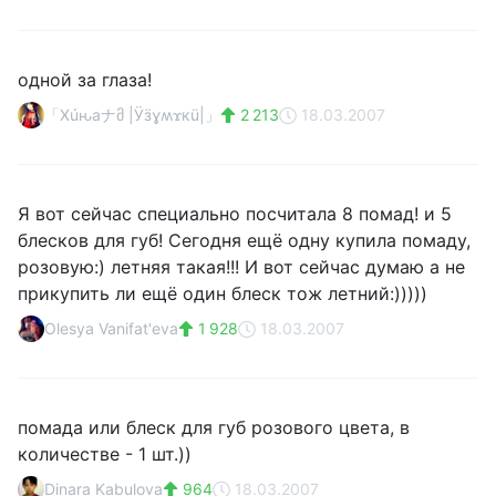
одной за глаза!
「Χúԋаナმ |Ӱӟɣʍϫкü|」
2 213
18.03.2007
Я вот сейчас специально посчитала 8 помад! и 5
блесков для губ! Сегодня ещё одну купила помаду,
розовую:) летняя такая!!! И вот сейчас думаю а не
прикупить ли ещё один блеск тож летний:)))))
Olesya Vanifat'eva
1 928
18.03.2007
помада или блеск для губ розового цвета, в
количестве - 1 шт.))
Dinara Kabulova
964
18.03.2007