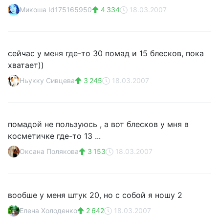
Микоша Id175165950
4 334
18.03.2007
сейчас у меня где-то 30 помад и 15 блесков, пока
хватает))
Ньукку Сивцева
3 245
18.03.2007
помадой не пользуюсь , а вот блесков у мня в
косметичке где-то 13 ...
Оксана Полякова
3 153
18.03.2007
вообше у меня штук 20, но с собой я ношу 2
Елена Холоденко
2 642
18.03.2007