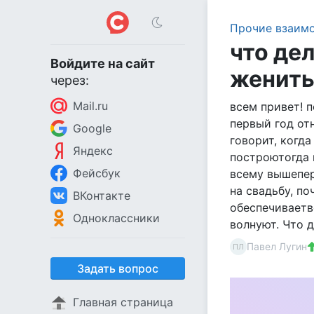
Прочие взаим
что де
Войдите на сайт
женить
через:
Mail.ru
всем привет! 
первый год отн
Google
говорит, когда
Яндекс
построютогда 
Фейсбук
всему вышепер
на свадьбу, по
ВКонтакте
обеспечиваетв
Одноклассники
волнуют. Что 
Павел Лугин
ПЛ
Задать вопрос
Главная страница