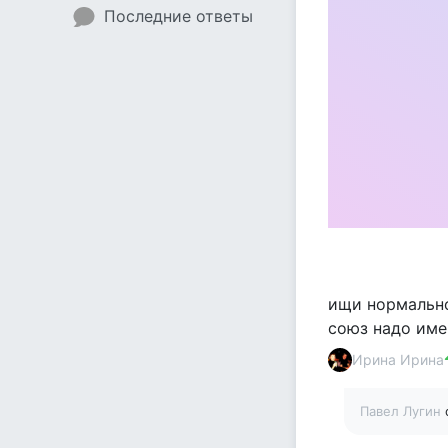
Последние ответы
ищи нормально
союз надо имен
Ирина Ирина
Павел Лугин