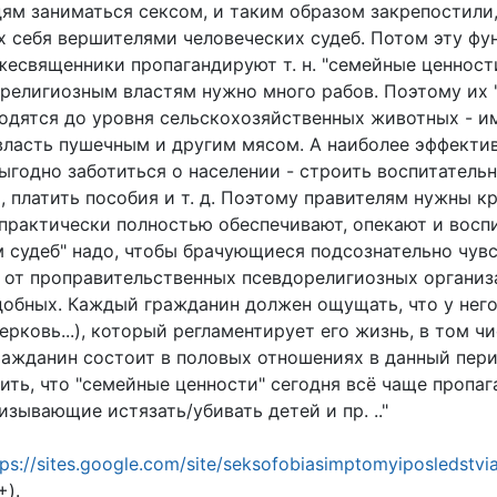
ям заниматься сексом, и таким образом закрепостили,
х себя вершителями человеческих судеб. Потом эту фу
жесвященники пропагандируют т. н. "семейные ценност
ерелигиозным властям нужно много рабов. Поэтому их
одятся до уровня сельскохозяйственных животных - им
власть пушечным и другим мясом. А наиболее эффективн
выгодно заботиться о населении - строить воспитатель
, платить пособия и т. д. Поэтому правителям нужны к
практически полностью обеспечивают, опекают и восп
м судеб" надо, чтобы брачующиеся подсознательно чув
 от проправительственных псевдорелигиозных организ
обных. Каждый гражданин должен ощущать, что у него е
ерковь...), который регламентирует его жизнь, в том чи
ражданин состоит в половых отношениях в данный пер
ить, что "семейные ценности" сегодня всё чаще пропа
зывающие истязать/убивать детей и пр. .."
tps://sites.google.com/site/seksofobiasimptomyiposledstvi
+).