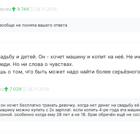
ирова
9 744
28.11.2016
вообще не поняла вашего ответа
адьбу и детей. Он - хочет машину и копит на неё. Не 
еди. Но ни слова о чувствах.
шь о том, что быть может надо найти более серьёзного
ко
7 029
28.11.2016
а
он хочет бесплатно трахать девочку. когда нет денег на свадьбу е
ашину можно купить с 2х зарплат. если копить 4-ре года эта машин
роной. особенно когда ему 28 лет а не 18. брак обречён ещё не со