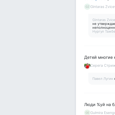
Gintaras Zvice
GZ
Gintaras Zvic
не утверждае
неполноценны
Нургул Тажб
Детей многие н
Серега Стри
Павел Лугин
Люди %уй на 
Gulmira Eseng
GE