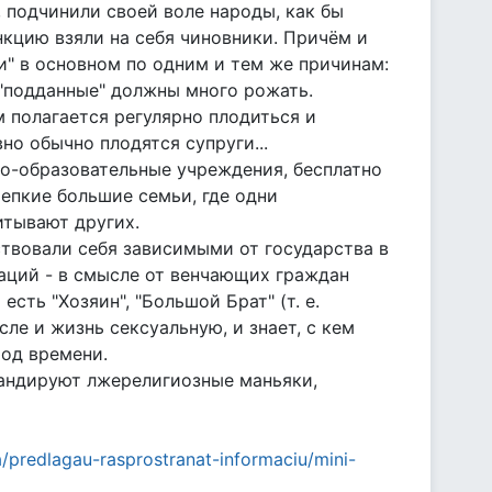
 подчинили своей воле народы, как бы
нкцию взяли на себя чиновники. Причём и
и" в основном по одним и тем же причинам:
 "подданные" должны много рожать.
 полагается регулярно плодиться и
о обычно плодятся супруги...
но-образовательные учреждения, бесплатно
репкие большие семьи, где одни
итывают других.
ствовали себя зависимыми от государства в
аций - в смысле от венчающих граждан
сть "Хозяин", "Большой Брат" (т. е.
сле и жизнь сексуальную, и знает, с кем
иод времени.
гандируют лжерелигиозные маньяки,
a/predlagau-rasprostranat-informaciu/mini-