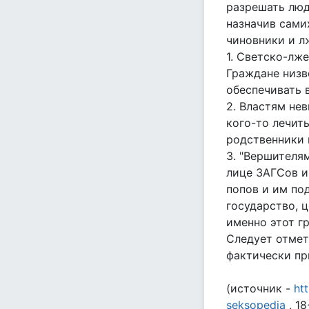
разрешать люд
назначив сами
чиновники и л
1. Светско-лж
Граждане низв
обеспечивать 
2. Властям не
кого-то лечить
родственники 
3. "Вершителя
лице ЗАГСов и
попов и им под
государство, ц
именно этот г
Следует отмет
фактически при
(источник -
ht
seksopedia
, 18