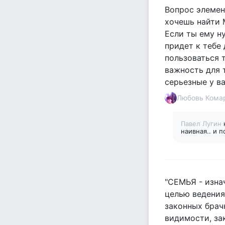
Вопрос элемен
хочешь найти 
Если ты ему ну
придет к тебе д
пользоваться т
важность для т
серьезные у в
Любовь Кома
Павел Лугин
наивная.. и 
"СЕМЬЯ - изна
целью ведения 
законных брач
видимости, за