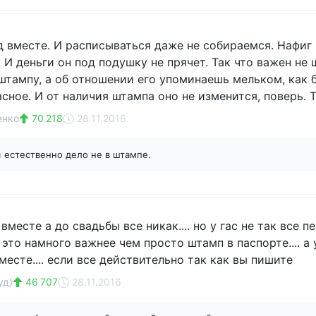
д вместе. И расписываться даже не собираемся. Нафиг н
И деньги он под подушку не прячет. Так что важен не ш
штампу, а об отношении его упоминаешь мельком, как 
сное. И от наличия штампа оно не изменится, поверь. Т
енко
70 218
28.11.2016
в
естественно дело не в штампе.
вместе а до свадьбы все никак.... но у гас не так все п
а это намного важнее чем просто штамп в паспорте.... а у
есте.... если все действительно так как вы пишите
уд)
46 707
28.11.2016