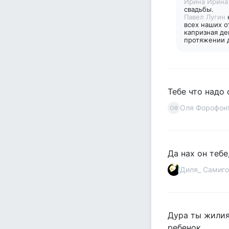
Ирина Ирин
свадьбы.
Павел Лугин
всех наших о
капризная де
протяжении д
Тебе что надо 
Оля Форофон
ОФ
Да нах он тебе
Диля_ Самиго
Дура ты жилия 
ребенок