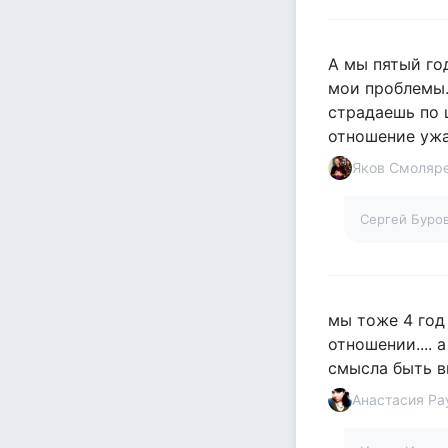
А мы пятый го
мои проблемы. 
страдаешь по 
отношение ужа
Яков Смоляр
Сергей Буро
мы тоже 4 год 
отношении.... 
смысла быть вм
Анастасия Ра