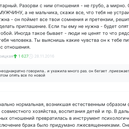
тарный. Разорви с ним отношения - не грубо, а мирно.
МУЖЧИНУ, а не мальчика, скажи все, что тебя не устраи
жна - он поймет все твои сомнения и претензии, решит
елать приглашение. Если ты ему не нужна - будет опять вт
обой. Иногда такое бывает - люди не ценят то что ряд
ебя человека. Ты выяснишь какие чувства он к тебе пи
ас отношения.
рицкая
1 627
28.11.2016
неоднакратно говорила.. и ухажила много раз. он бегает .приезжает.
потом опять все по новой
чально нормальная, возникшая естественным образом
совместного хозяйства, воспитания детей и пр. В даль
ных отношений превратилась в инструмент психологиче
ключение брака было придумано лжесвященниками. Они