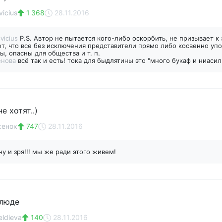
vicius
1 368
28.11.2016
evicius
P.S. Автор не пытается кого-либо оскорбить, не призывает 
т, что все без исключения представители прямо либо косвенно уп
, опасны для общества и т. п.
енова
всё так и есть! тока для быдлятины это "много букаф и ниасилил
е хотят..)
женок
747
28.11.2016
ну и зря!!! мы же ради этого живем!
блюде
eldieva
140
28.11.2016