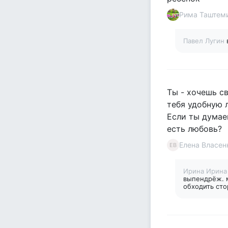
Рима Таштем
Павел Лугин
Ты - хочешь св
тебя удобную л
Если ты думае
есть любовь?
Елена Власен
ЕВ
Ирина Ирин
выпендрёж. м
обходить сто