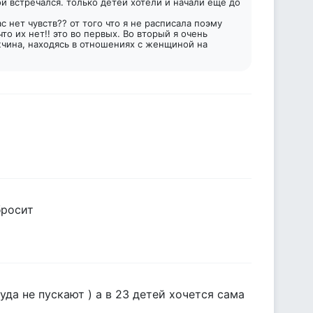
ой встречался. только детей хотели и начали ещё до
с нет чувств?? от того что я не расписала поэму
то их нет!! это во первых. Во вторый я очень
жчина, находясь в отношениях с женщиной на
бросит
уда не пускают ) а в 23 детей хочется сама