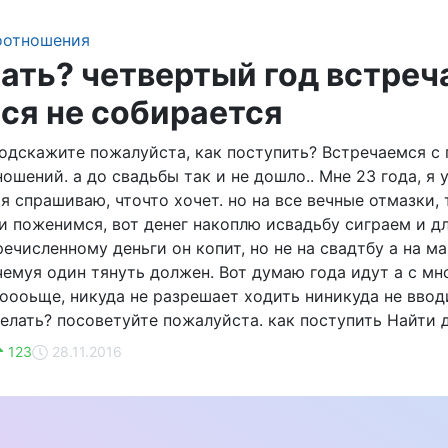
оотношения
лать? четвертый год встреч
ся не собирается
подскажите пожалуйста, как поступить? Встречаемся 
ошений. а до свадьбы так и не дошло.. Мне 23 года, я 
 я спрашиваю, чточто хочет. но на все вечные отмазки, 
и поженимся, вот денег накоплю исвадьбу сиграем и дл
ечисленному деньги он копит, но не на свадтбу а на м
чемуя один тянуть должен. Вот думаю года идут а с мн
оооьще, никуда не разрешает ходить ниникуда не ввод
делать? посоветуйте пожалуйста. как поступить Найти д
123
28.11.2016