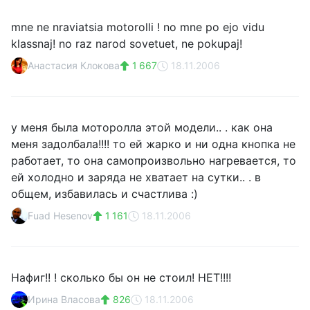
mne ne nraviatsia motorolli ! no mne po ejo vidu
klassnaj! no raz narod sovetuet, ne pokupaj!
Анастасия Клокова
1 667
18.11.2006
у меня была моторолла этой модели.. . как она
меня задолбала!!!! то ей жарко и ни одна кнопка не
работает, то она самопроизвольно нагревается, то
ей холодно и заряда не хватает на сутки.. . в
общем, избавилась и счастлива :)
Fuad Hesenov
1 161
18.11.2006
Нафиг!! ! сколько бы он не стоил! НЕТ!!!!
Ирина Власова
826
18.11.2006