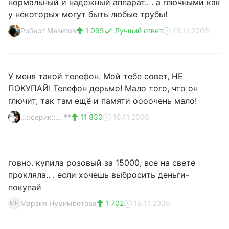
нормальный и надежный аппарат.. . а глючными как
у некоторых могут быть любые трубы!
Роберт Мазитов
1 095
Лучший ответ
18.11.2006
У меня такой телефон. Мой тебе совет, НЕ
ПОКУПАЙ! Телефон дерьмо! Мало того, что он
глючит, так там ещё и памяти оооочень мало!
...::серик::... **
11 830
18.11.2006
говно. купила розовый за 15000, все на свете
прокляла.. . если хочешь выбросить деньги-
покупай
Марзия Нуримбетова
1 702
18.11.2006
МН