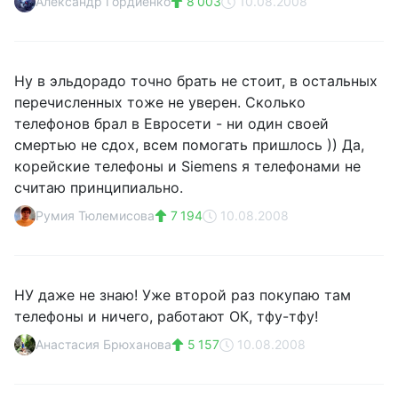
Александр Гордиенко
8 003
10.08.2008
Ну в эльдорадо точно брать не стоит, в остальных
перечисленных тоже не уверен. Сколько
телефонов брал в Евросети - ни один своей
смертью не сдох, всем помогать пришлось )) Да,
корейские телефоны и Siemens я телефонами не
считаю принципиально.
Румия Тюлемисова
7 194
10.08.2008
НУ даже не знаю! Уже второй раз покупаю там
телефоны и ничего, работают ОК, тфу-тфу!
Анастасия Брюханова
5 157
10.08.2008