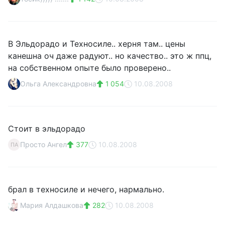
В Эльдорадо и Техносиле.. херня там.. цены
канешна оч даже радуют.. но качество.. это ж ппц,
на собственном опыте было проверено..
Ольга Александровна
1 054
10.08.2008
Стоит в эльдорадо
Просто Ангел
377
10.08.2008
ПА
брал в техносиле и нечего, нармально.
Мария Алдашкова
282
10.08.2008