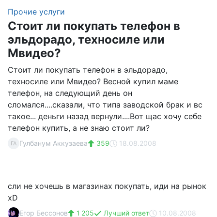
Прочие услуги
Стоит ли покупать телефон в
эльдорадо, техносиле или
Мвидео?
Стоит ли покупать телефон в эльдорадо,
техносиле или Мвидео? Весной купил маме
телефон, на следующий день он
сломался....сказали, что типа заводской брак и вс
такое... деньги назад вернули....Вот щас хочу себе
телефон купить, а не знаю стоит ли?
Гулбанум Аккузаева
359
18.08.2008
ГА
сли не хочешь в магазинах покупать, иди на рынок
хD
Егор Бессонов
1 205
Лучший ответ
10.08.2008