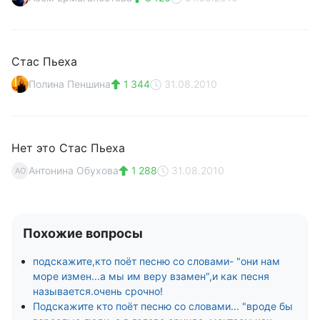
Стас Пьеха
Полина Пеншина
1 344
31.08.2010
Нет это Стас Пьеха
Антонина Обухова
1 288
31.08.2010
АО
Похожие вопросы
подскажите,кто поёт песню со словами- "они нам
море измен...а мы им веру взамен",и как песня
называется.очень срочно!
Подскажите кто поёт песню со словами... "вроде бы