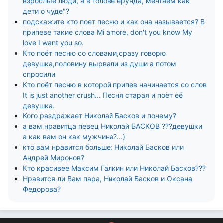
взрослые люди, а в голове ерунда, мечтаем как
дети о чуде"?
подскажите кто поет песню и как она называется? В
припеве такие слова Mi amore, don't you know My
love I want you so.
Кто поёт песню со словами,сразу говорю
девушка,половину вырвали из души а потом
спросили
Кто поёт песню в которой припев начинается со слов
It is just another crush... Песня старая и поёт её
девушка.
Кого раздражает Николай Басков и почему?
а вам нравитца певец Николай БАСКОВ ???девушки
а как вам он как мужчина?...)
кто вам нравится больше: Николай Басков или
Андрей Миронов?
Кто красивее Максим Галкин или Николай Басков???
Нравится ли Вам пара, Николай Басков и Оксана
Федорова?