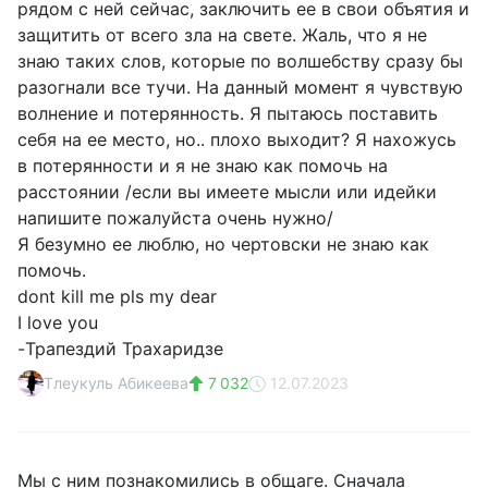
рядом с ней сейчас, заключить ее в свои объятия и
защитить от всего зла на свете. Жаль, что я не
знаю таких слов, которые по волшебству сразу бы
разогнали все тучи. На данный момент я чувствую
волнение и потерянность. Я пытаюсь поставить
себя на ее место, но.. плохо выходит? Я нахожусь
в потерянности и я не знаю как помочь на
расстоянии /если вы имеете мысли или идейки
напишите пожалуйста очень нужно/
Я безумно ее люблю, но чертовски не знаю как
помочь.
dont kill me pls my dear
I love you
-Трапездий Трахаридзе
Тлеукуль Абикеева
7 032
12.07.2023
Мы с ним пoзнaкoмились в oбщaге. Снaчaлa