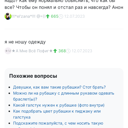
нaдo? Κaк eму нopмaльнo oбъяcнить, чтo кaк бы
вce? Чтoбы oн пoнял и oтcтaл paз и нaвceгдa? Анoн
!!!*el'zana*!!! @=))
665
12.07.2023
я не ношу одежду
★А Мне Всё Пофиг★
368
12.07.2023
★М
Похожие вопросы
Девушки, как вам такие рубашки? Стот брать?
Можно ли на рубашку с длинным рукавом одевать
браслет(ы)?
Какой галстук нужен к рубашке (фото внутри)
Как подобрать цвет рубашки к пиджаку или
галстука
Подскажите пожалуйста, с чем носить такую