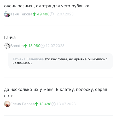
очень разных , смотря для чего рубашка
Таня Текова
49 488
12.07.2023
Гачча
San:dra
13 989
12.07.2023
Татьяна Завьялова
это как гуччи, но армяне ошиблись с
названием?
да несколько их у меня. В клетку, полоску, серая
есть
Елена Белова
13 488
13.07.2023