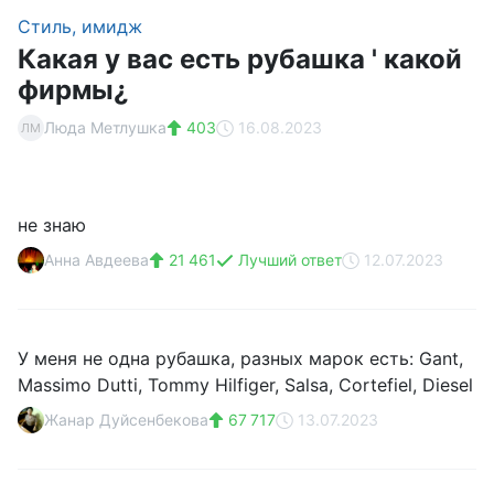
Стиль, имидж
Какая у вас есть рубашка ' какой
фирмы¿
Люда Метлушка
403
16.08.2023
ЛМ
не знаю
Анна Авдеева
21 461
Лучший ответ
12.07.2023
У меня не одна рубашка, разных марок есть: Gant,
Massimo Dutti, Tommy Hilfiger, Salsa, Cortefiel, Diesel
Жанар Дуйсенбекова
67 717
13.07.2023