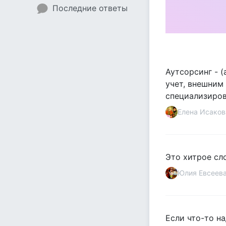
Последние ответы
Аутсорсинг - (
учет, внешним
специализиров
Елена Исаков
Это хитрое сл
Юлия Евсеев
Если что-то на