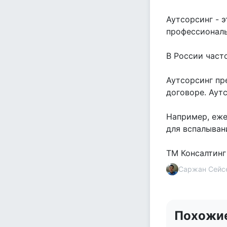
Аутсорсинг - 
профессиональ
В России част
Аутсорсинг пр
договоре. Аут
Например, еже
для вспалыван
ТМ Консалтинг
Саржан Сейс
Похожи