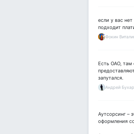
если у вас не
подходит плати
Фокин Витали
Есть ОАО, там
предоставляют 
запутался.
Андрей Буха
Аутсорсинг – 
оформления со