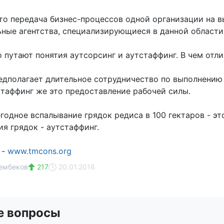
это передача бизнес-процессов одной организации на 
ные агентства, специализирующиеся в данной области
о путают понятия аутсорсинг и аутстаффинг. В чем отл
едполагает длительное сотрудничество по выполнению
стаффинг же это предоставление рабочей силы.
годное вспалывание грядок редиса в 100 гектаров - эт
ия грядок - аутстаффинг.
 -
www.tmcons.org
ембеков
217
20.01.2016
е вопросы