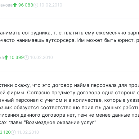
ранова
96 088
10.02.2010
анимать сотрудника, т. е. платить ему ежемесячно зарп
часто нанимаешь аутсорсера. Им может быть юрист, ра
ха
10 399
10.02.2010
тики скажу, что это договор найма персонала для прои
ей фирмы. Согласно предмету договора одна сторона
нный персонал с учетом и в количестве, которые указ
азчик обязуется соответственно приянть данных работн
писания данного договора нет, тем не менее данные 
ках главы "Возмездное оказание услуг"
3 120
11.02.2010