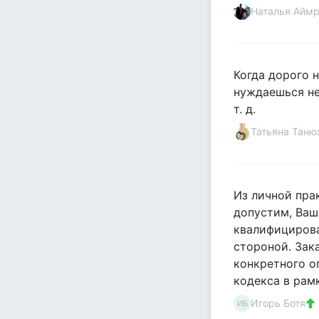
Наталья Айм
Когда дорого н
нуждаешься не
т. д.
Татьяна Таню
Из личной прак
допустим, Ваш
квалифицирова
стороной. Зак
конкретного о
кодекса в рам
Игорь Ботя
ИБ