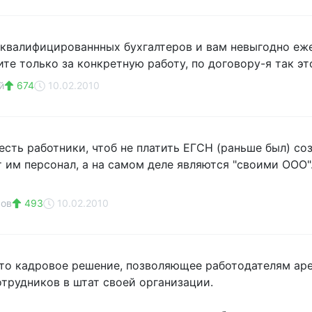
т квалифицированнных бухгалтеров и вам невыгодно еже
те только за конкретную работу, по договору-я так эт
й
674
10.02.2010
 есть работники, чтоб не платить ЕГСН (раньше был) с
им персонал, а на самом деле являются "своими ООО". К
ров
493
10.02.2010
это кадровое решение, позволяющее работодателям аре
трудников в штат своей организации.