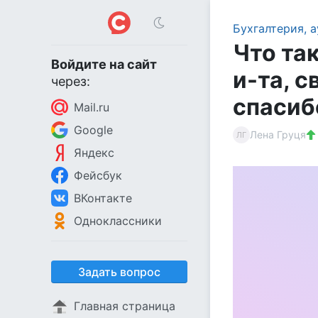
Бухгалтерия, а
Что так
Войдите на сайт
и-та, 
через:
спасиб
Mail.ru
Google
Лена Груця
ЛГ
Яндекс
Фейсбук
ВКонтакте
Одноклассники
Задать вопрос
Главная страница