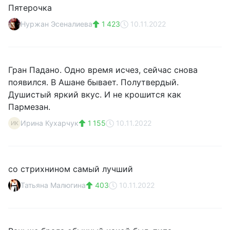
Пятерочка
Нуржан Эсеналиева
1 423
10.11.2022
Гран Падано. Одно время исчез, сейчас снова
появился. В Ашане бывает. Полутвердый.
Душистый яркий вкус. И не крошится как
Пармезан.
Ирина Кухарчук
1 155
10.11.2022
ИК
со стрихнином самый лучший
Татьяна Малюгина
403
10.11.2022