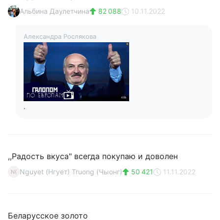
Альбина Даулетчина
82 088
10.11.2022
Александра Рослякова
.
,,Радость вкуса" всегда покупаю и доволен
Nguyet (Нгует) Truong (Чыонг)
50 421
11.11.2022
N(
Беларусское золото