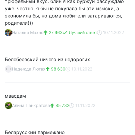
трюфельный вкус. блин я как буржуй рассуждаю
уже. честно, я бы не покупала бы эти изыски, а
экономила бы, но дома любители затариваются,
родители)))
Наталья Махно
27 963
Лучший ответ
10.11.2022
Белебеевский ничего из недорогих
Надежда Лютая
98 630
10.11.2022
НЛ
маасдам
Алина Панкратова
85 732
11.11.2022
Беларусский пармежано