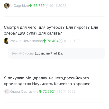
Ia Gagnidze
66 767
10.11.2022
Смотря для чего, для бутеров? Для пирога? Для
хлеба? Для супа? Для салата?
Разина Исмагилова
78 494
10.11.2022
Эля Чибисова
Здравствуйте! Да.
Я покупаю Моцареллу. нашего,российского
производства.Научились.Качество хорошее
Клара Сергазина
72 592
10.11.2022
КС