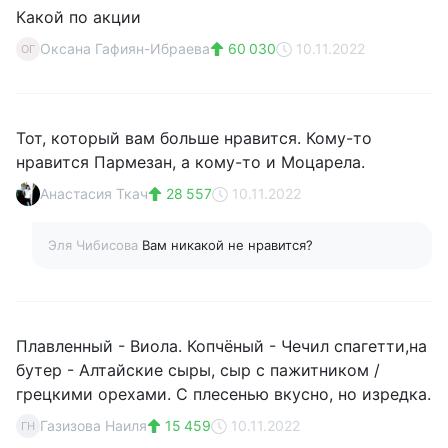
Какой по акции
Оксана Гафиян-Ибраева
60 030
10.11.2022
ОГ
Тот, который вам больше нравится. Кому-то
нравится Пармезан, а кому-то и Моцарела.
Анастасия Ткач
28 557
10.11.2022
Эля Чибисова
Вам никакой не нравится?
Плавленный - Виола. Копчёный - Чечил спагетти,на
бутер - Алтайские сыры, сыр с пажитником /
грецкими орехами. С плесенью вкусно, но изредка.
Газизова Наиля
15 459
10.11.2022
ГН