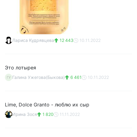
Лариса Кудрявцева
12 443
10.11.2022
Это лотырея
Галина Ужегова(Быкова)
6 461
10.11.2022
ГУ
Lime, Dolce Granto - люблю их сыр
Ирина Зося
1 820
11.11.2022