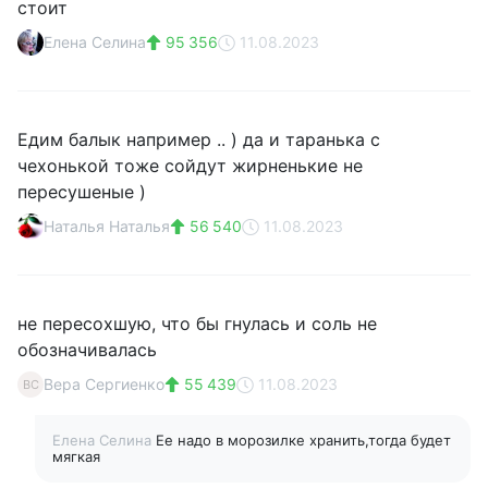
стоит
Елена Селина
95 356
11.08.2023
Едим балык например .. ) да и таранька с
чехонькой тоже сойдут жирненькие не
пересушеные )
Наталья Наталья
56 540
11.08.2023
не пересохшую, что бы гнулась и соль не
обозначивалась
Вера Сергиенко
55 439
11.08.2023
ВС
Елена Селина
Ее надо в морозилке хранить,тогда будет
мягкая