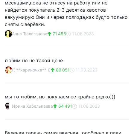
месяцами,пока не отнесу на работу или не
найдётся покупатель.2-3 десятка хвостов
вакуумирую.Они и через полгода,как будто только
сняты с верёвки.
Анна Тюлегенова
71 456
11.08.2023
любим но не такой цене
(( **кариночка** ))
89 051
11.08.2023
мы то любим, но покупаем ее крайне редко)))
Ирина Хабелькаева
64 491
11.08.2023
Вяленая тарань самая вкусная.. особенно к пиву