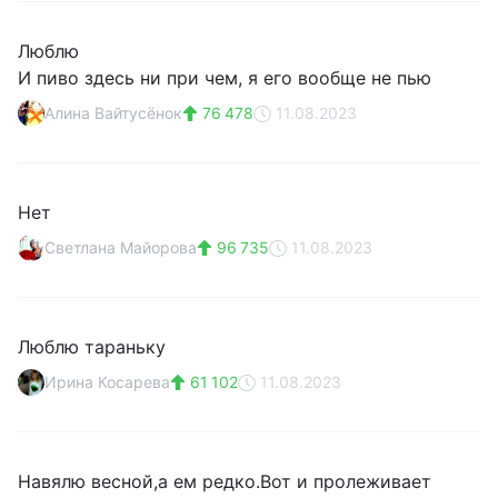
Люблю
И пиво здесь ни при чем, я его вообще не пью
Алина Вайтусёнок
76 478
11.08.2023
Нет
Светлана Майорова
96 735
11.08.2023
Люблю тараньку
Ирина Косарева
61 102
11.08.2023
Навялю весной,а ем редко.Вот и пролеживает