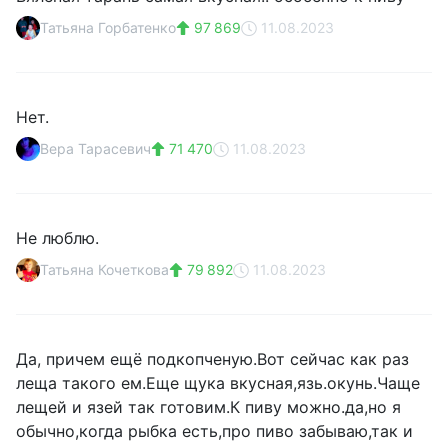
Татьяна Горбатенко
97 869
11.08.2023
Нет.
Вера Тарасевич
71 470
11.08.2023
Не люблю.
Татьяна Кочеткова
79 892
11.08.2023
Да, причем ещё подкопченую.Вот сейчас как раз
леща такого ем.Еще щука вкусная,язь.окунь.Чаще
лещей и язей так готовим.К пиву можно.да,но я
обычно,когда рыбка есть,про пиво забываю,так и