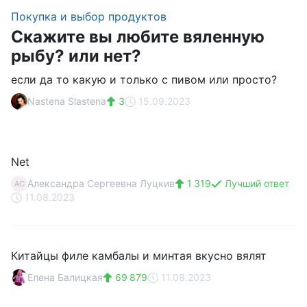
Покупка и выбор продуктов
Скажите вы любите вяленную
рыбу? или нет?
если да то какую и только с пивом или просто?
Nastena Slastena
3
15.09.2023
Net
Александра Сергеевна Луцкив
1 319
Лучший ответ
АС
11.08.2023
Китайцы филе камбалы и минтая вкусно вялят
Елена Балицкая
69 879
11.08.2023