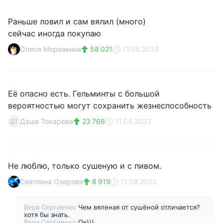
Раньше ловил и сам вялил (много)
сейчас иногда покупаю
Олеся Морозкина
58 021
11.08.2023
Её опасно есть. Гельминты с большой
вероятностью могут сохранить жезнеспособность
Даша Токарева
23 766
11.08.2023
ДТ
Не люблю, только сушеную и с пивом.
Светлана Озерова
8 919
11.08.2023
Вера Сергиенко
Чем вяленая от сушёной отличается?
хотя бы знать.
Вера Сергиенко
Ок)))