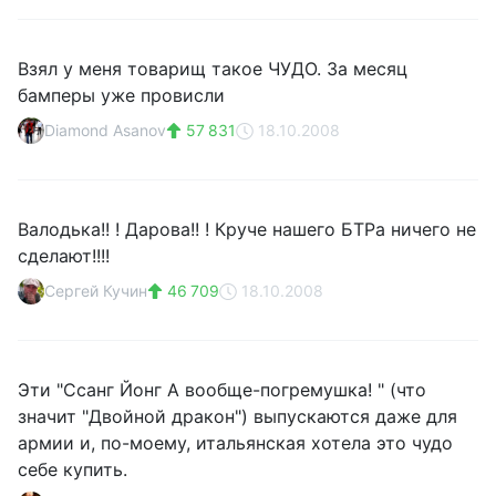
Взял у меня товарищ такое ЧУДО. За месяц
бамперы уже провисли
Diamond Asanov
57 831
18.10.2008
Валодька!! ! Дарова!! ! Круче нашего БТРа ничего не
сделают!!!!
Сергей Кучин
46 709
18.10.2008
Эти "Ссанг Йонг А вообще-погремушка! " (что
значит "Двойной дракон") выпускаются даже для
армии и, по-моему, итальянская хотела это чудо
себе купить.