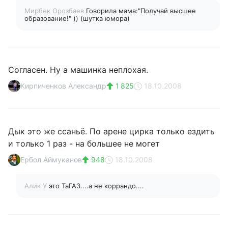
Мирбек Орозбаев
Говорила мама:"Получай высшее
образование!" )) (шутка юмора)
Согласен. Ну а машинка неплохая.
Кирпиченков Александр
1 825
18.10.2008
Дык это же ссаньё. По арене цирка только ездить
и только 1 раз - на большее не могет
Ербол Аймуканов
948
18.10.2008
Алик У
это ТаГАЗ....а не коррандо....