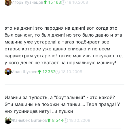
Игорь Кузнецов
15 163
18.10.2008
это не джип! это пародия на джип! вот когда это
был сан юнг, то был джип! но это было давно и эта
машина уже устарела! а тагаз подбирает все
старье которое уже давно списано и по всем
параметрам устарело! такие машины покупают те,
у кого денег не хватает на нормальную машину!
Иван Шугаев
12 362
18.10.2008
Извини за тупость, а "брутальный" - это какой?
Эти машины не похожи на танки.... Твоя правда! У
них гусиницев нету! ..и пушки
Жаныбек Битанов
8 544
18.10.2008