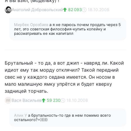
Я Бы взял, (модельку) !
Анатолий Добровольский
82 093
18.10.2008
Мирбек Орозбаев
а я не парюсь почем продать через 5
лет, это советская философия-купить копейку и
рассматривать ее как капиталл
Брутальный - то да, а вот джип - навряд ли. Какой
идиот ему так морду отклячил? Такой передний
свес не у каждого седана имеется. Он носом в
мало малишную ямку упрётся и будет кверху
задницей торчать.
Вася Васильев
59 230
18.10.2008
ВВ
Алик У
а брутальность-то где в нем помимо всего
остального?=)))))