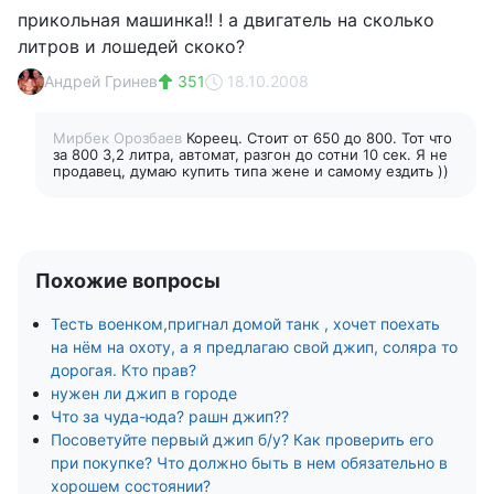
прикольная машинка!! ! а двигатель на сколько
литров и лошедей скоко?
Андрей Гринев
351
18.10.2008
Мирбек Орозбаев
Кореец. Стоит от 650 до 800. Тот что
за 800 3,2 литра, автомат, разгон до сотни 10 сек. Я не
продавец, думаю купить типа жене и самому ездить ))
Похожие вопросы
Тесть военком,пригнал домой танк , хочет поехать
на нём на охоту, а я предлагаю свой джип, соляра то
дорогая. Кто прав?
нужен ли джип в городе
Что за чуда-юда? рашн джип??
Посоветуйте первый джип б/у? Как проверить его
при покупке? Что должно быть в нем обязательно в
хорошем состоянии?