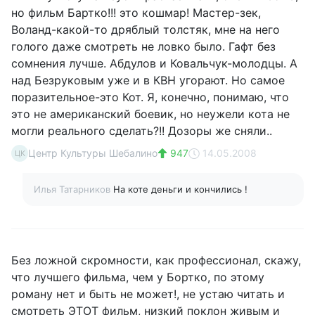
но фильм Бартко!!! это кошмар! Мастер-зек,
Воланд-какой-то дряблый толстяк, мне на него
голого даже смотреть не ловко было. Гафт без
сомнения лучше. Абдулов и Ковальчук-молодцы. А
над Безруковым уже и в КВН угорают. Но самое
поразительное-это Кот. Я, конечно, понимаю, что
это не американский боевик, но неужели кота не
могли реального сделать?!! Дозоры же сняли..
Центр Культуры Шебалино
947
14.05.2008
ЦК
Илья Татарников
На коте деньги и кончились !
Без ложной скромности, как профессионал, скажу,
что лучшего фильма, чем у Бортко, по этому
роману нет и быть не может!, не устаю читать и
смотреть ЭТОТ фильм, низкий поклон живым и