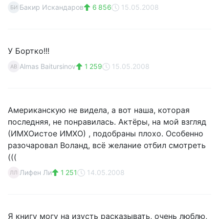
Бакир Искандаров
6 856
15.05.2008
БИ
У Бортко!!!
Almas Baitursinov
1 259
15.05.2008
AB
Американскую не видела, а вот наша, которая
последняя, не понравилась. Актёры, на мой взгляд
(ИМХОистое ИМХО) , подобраны плохо. Особенно
разочаровал Воланд, всё желание отбил смотреть
(((
Лифен Ли
1 251
14.05.2008
ЛЛ
Я книгу могу на изусть расказывать, очень люблю,