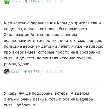
Гелька :)
71 882
14.05.2008
К сожалению экранизация Кары до зрителя так и
не дошла, а очень хотелось бы посмотреть.
Экранизация Бортко потрясла своим
великолепием и точностью, до этого смотрел две
польские версии - детский лепет, я уже не говорю
про америанцев, которые просто не в состоянии
снять и донести до зрителя исконно русский
роман, удачи!
Женек :)
63 775
14.05.2008
У Кары лучше подобраны актёры. А вцелом
фильмы очень разные, хоть и оба не шедевры,
сняты добротно.