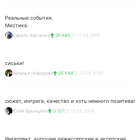
Реальные события.
Мистика.
Кирилл Харченко
25 685
13.09.2006
сиськи!
Наталья Нефедова
25 544
13.09.2006
сюжет, интрига, качество и хоть немного позитива!
Юлия Брынцева
3 157
13.09.2006
Интеллект ,хорошие режиссерские и актерские