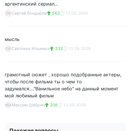
аргентинский сериал...
Сергей Бондарев
562
13.09.2006
СБ
мысль
Светлана Ильиных
332
13.09.2006
СИ
грамотный сюжет , хорошо подобранные актеры,
чтобы после фильма ты о чем то
задумался...."Ванильное небо" на данный момент
мой любимый фильм
Максим Шабрин
206
13.09.2006
МШ
Похожие вопросы