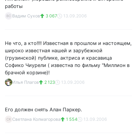
работы
Вадим Сухов
3 067
13.09.2006
ВС
Не что, а кто!!!! Известная в прошлом и настоящем,
широко известная нашей и зарубежной
(грузинской) публике, актриса и красавица
Софико Чиурели ( известна по фильму "Миллион в
брачной корзине)!
Илья Плагов
2 123
13.09.2006
Его должен снять Алан Паркер.
Светлана Колмагорова
1 554
13.09.2006
СК