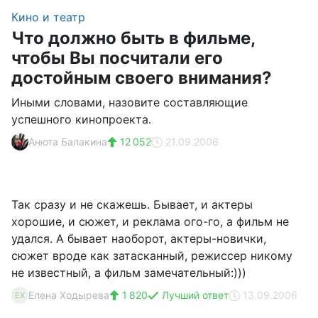
Кино и театр
Что должно быть в фильме,
чтобы Вы посчитали его
достойным своего внимания?
Иными словами, назовите составляющие
успешного кинопроекта.
Анюта Балакина
12 052
21.09.2006
Так сразу и не скажешь. Бывает, и актеры
хорошие, и сюжет, и реклама ого-го, а фильм не
удался. А бывает наоборот, актеры-новички,
сюжет вроде как затасканный, режиссер никому
не известный, а фильм замечательный:)))
Елена Ходырева
1 820
Лучший ответ
13.09.2006
ЕХ