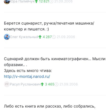
Юра Палийчук
12 821
21.09.2006
Берется сценарист, ручка/печатная машинка/
компутер и пишется. :)
Олег Кужельный
4 287
21.09.2006
Сценарий должен быть кинематографичен... Мысли
образами.. .
Здесь есть много чтива:
http://v-montaj.narod.ru/
Расул Русланович
3 465
21.09.2006
РР
Либо есть книга или рассказ, либо собрались,