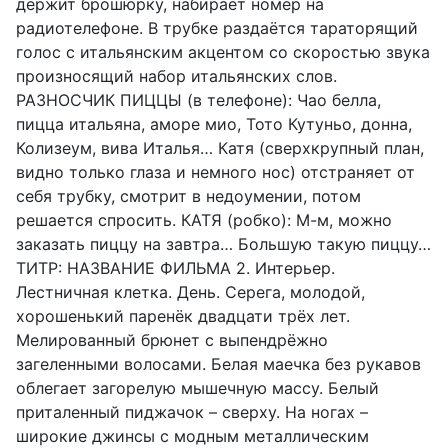
держит брошюрку, набирает номер на
радиотелефоне. В трубке раздаётся тараторящий
голос с итальянским акцентом со скоростью звука
произносящий набор итальянских слов.
РАЗНОСЧИК ПИЦЦЫ (в телефоне): Чао белла,
пицца итальяна, аморе мио, Тото Кутуньо, донна,
Колизеум, вива Италья… Катя (сверхкрупный план,
видно только глаза и немного нос) отстраняет от
себя трубку, смотрит в недоумении, потом
решается спросить. КАТЯ (робко): М-м, можно
заказать пиццу на завтра… Большую такую пиццу…
ТИТР: НАЗВАНИЕ ФИЛЬМА 2. Интерьер.
Лестничная клетка. День. Серега, молодой,
хорошенький паренёк двадцати трёх лет.
Мелированный брюнет с выпендрёжно
загеленными волосами. Белая маечка без рукавов
облегает загорелую мышечную массу. Белый
приталенный пиджачок – сверху. На ногах –
широкие джинсы с модным металлическим