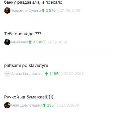
банку раздавили, и поехало
Людмила Сулина
2 676
21.09.2006
Тебе оно надо ???
Альбишка
2 130
21.09.2006
paltsami po klaviatyre
Ирина Кондрацкая
1 165
22.09.2006
ИК
Ручкой на бумажке!)))))
Алия Давлетшина
235
22.09.2006