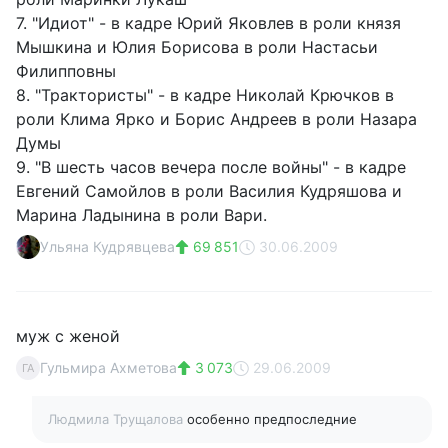
7. "Идиот" - в кадре Юрий Яковлев в роли князя
Мышкина и Юлия Борисова в роли Настасьи
Филипповны
8. "Трактористы" - в кадре Николай Крючков в
роли Клима Ярко и Борис Андреев в роли Назара
Думы
9. "В шесть часов вечера после войны" - в кадре
Евгений Самойлов в роли Василия Кудряшова и
Марина Ладынина в роли Вари.
Ульяна Кудрявцева
69 851
30.06.2009
муж с женой
Гульмира Ахметова
3 073
29.06.2009
ГА
Людмила Трущалова
особенно предпоследние