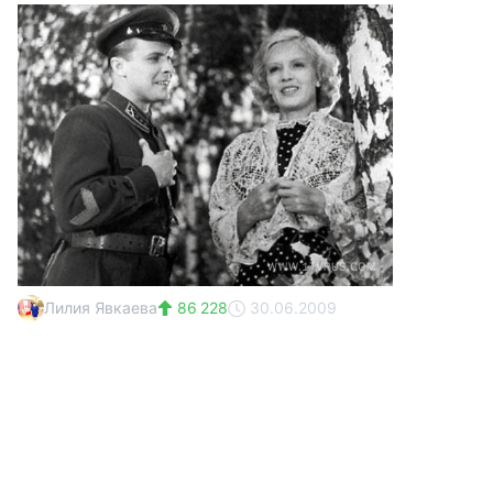
Лилия Явкаева
86 228
30.06.2009