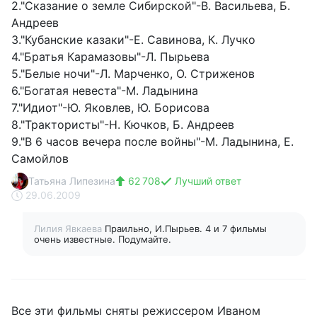
2."Сказание о земле Сибирской"-В. Васильева, Б.
Андреев
3."Кубанские казаки"-Е. Савинова, К. Лучко
4."Братья Карамазовы"-Л. Пырьева
5."Белые ночи"-Л. Марченко, О. Стриженов
6."Богатая невеста"-М. Ладынина
7."Идиот"-Ю. Яковлев, Ю. Борисова
8."Трактористы"-Н. Кючков, Б. Андреев
9."В 6 часов вечера после войны"-М. Ладынина, Е.
Самойлов
Татьяна Липезина
62 708
Лучший ответ
29.06.2009
Лилия Явкаева
Праильно, И.Пырьев. 4 и 7 фильмы
очень известные. Подумайте.
Все эти фильмы сняты режиссером Иваном