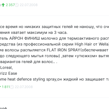
а
2 357
22.07.2008
се время но никаких защитных гелей не наношу, что оче
ления хватает максимум на 3 часа.
 гель АЙРОН ФИНИШ молочко для термоактивного расп
едства (из профессиональной серии High Hair от Wella
ие волосы распыляется FLAT IRON SPRAY(обеспечивает 
до следующего мытья головы) ,затем «утюжком» вытя
вариантов гелей для волос.. .
Loreal,
rizz Ease
me heat defence styling spray,он жидкий но защишает т
1 811
22.07.2008
копф