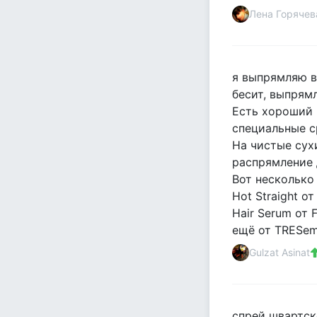
Лена Горячев
я выпрямляю в
бесит, выпрям
Есть хороший
специальные ср
На чистые сух
распрямление 
Вот несколько 
Hot Straight от 
Hair Serum от F
ещё от TRESem
Gulzat Asinat
спрей швартс