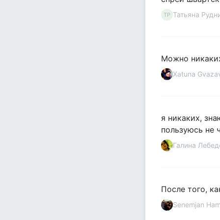
Татьяна Рудн
ТР
Можно никаких
Xatuna Gvaza
я никаких, зна
пользуюсь не ч
Галина Лебед
После того, к
Senemjan Ham