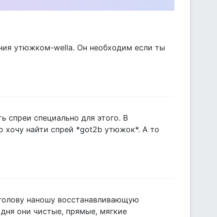
я утюжком-wella. Он необходим если ты
ть спреи специально для этого. В
о хочу найти спрей *got2b утюжок*. А то
ю голову наношу восстанавливающую
дня они чистые, прямые, мягкие