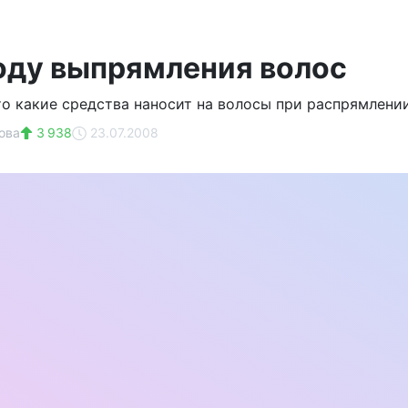
оду выпрямления волос
то какие средства наносит на волосы при распрямлен
ова
3 938
23.07.2008