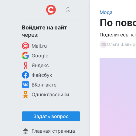
Мода
По пов
Войдите на сайт
через:
Поделитесь, к
Ольга Шавыр
ОШ
Mail.ru
Google
Яндекс
Фейсбук
ВКонтакте
Одноклассники
Задать вопрос
Главная страница