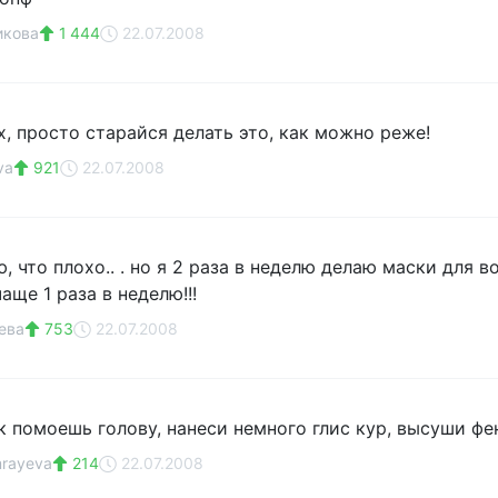
икова
1 444
22.07.2008
, просто старайся делать это, как можно реже!
va
921
22.07.2008
ю, что плохо.. . но я 2 раза в неделю делаю маски для
аще 1 раза в неделю!!!
ева
753
22.07.2008
ак помоешь голову, нанеси немного глис кур, высуши 
rayeva
214
22.07.2008