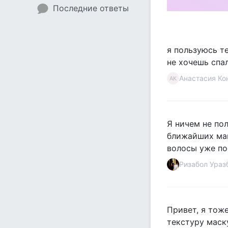
Последние ответы
я пользуюсь 
не хочешь спа
Анастасия Ко
АК
Я ничем не пол
ближайших маг
волосы уже по
Ризабол Ураз
Привет, я тож
текстуру маск