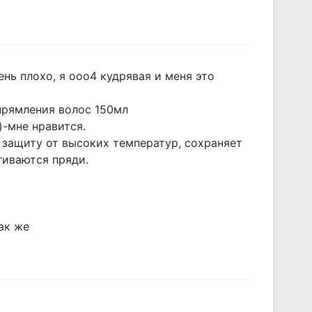
нь плохо, я ооо4 кудрявая и меня это
рямления волос 150мл
)-мне нравится.
защиту от высоких температур, сохраняе­т
гиваются пряди.
ак же