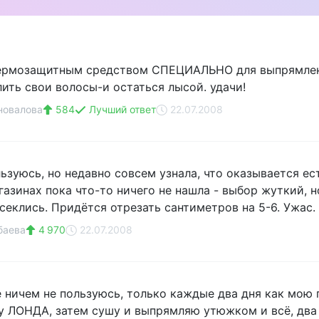
термозащитным средством СПЕЦИАЛЬНО для выпрямлени
лить свои волосы-и остаться лысой. удачи!
новалова
584
Лучший ответ
22.07.2008
ьзуюсь, но недавно совсем узнала, что оказывается ес
азинах пока что-то ничего не нашла - выбор жуткий, н
секлись. Придётся отрезать сантиметров на 5-6. Ужас.
баева
4 970
22.07.2008
е ничем не пользуюсь, только каждые два дня как мо
у ЛОНДА, затем сушу и выпрямляю утюжком и всё, два 