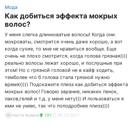
Мода
Как добиться эффекта мокрых
волос?
У меня слегка длинноватые волосы! Когда они
мокроваты, смотрится очень даже хорошо, а вот
когда сухие, то мне не нравиться вообще. Еще
очень не плохо смотрится, когда голова грязная))))
реально волосы лежат хорошо, и послушные при
этом! Но с грязной головой не в кайф ходить,
темболее что б голова стала грязной нужно
время))))) Подскажите плизз как добиться эффекта
мокрых волос! Говорю зарание, никаких пенок,
лаков,гелей и т.д. у меня нету))) И пользоваться я
ими не умею, так что поподробнее плизз))))
Настя Козина
191
26.03.2011
НК