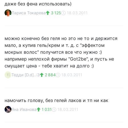
даже без фена использовать)
Лариса Токарева
3 125
18.03.2011
можно конечно без геля но это не то и держится
мало, а купив гель/крем и т. д. с "эффектом
мокрых волос" получится все что нужно :)
например неплохой фирмы "Got2be", и пусть не
смущает цена - тебе хватит на долго :)
Тедди [D.d]..:3
2 884
18.03.2011
Т[
намочить голову, без гелей лаков и тп ни как
Яна Иванова
1 031
18.03.2011