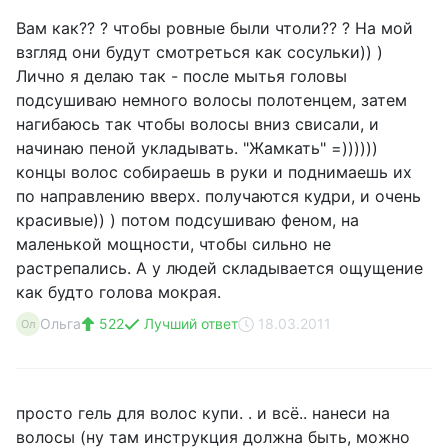
Вам как?? ? чтобы ровные были чтоли?? ? На мой
взгляд они будут смотреться как сосульки)) )
Лично я делаю так - после мытья головы
подсушиваю немного волосы полотенцем, затем
нагибаюсь так чтобы волосы вниз свисали, и
начинаю пеной укладывать. "Жамкать" =))))))
концы волос собираешь в руки и поднимаешь их
по направлению вверх. получаются кудри, и очень
красивые)) ) потом подсушиваю феном, на
маленькой мощности, чтобы сильно не
растрепались. А у людей складывается ощущение
как будто голова мокрая.
Ольга
522
Лучший ответ
18.03.2011
Ол
просто гель для волос купи. . и всё.. нанеси на
волосы (ну там инструкция должна быть, можно