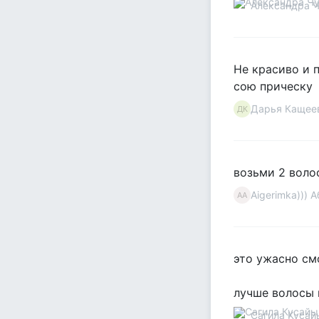
Александра 
Не красиво и п
сою прическу
Дарья Кащее
ДК
возьми 2 волос
Aigerimka))) 
AА
это ужасно см
лучше волосы 
Сагила Кусай