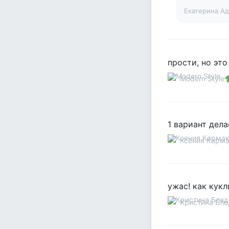
Екатерина А
прости, но это 
Modern Style
1 вариант дела
Ксения Карма
ужас! как кукл
Кристина Бл