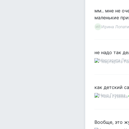
мм.. мне не оч
маленькие прил
Ирина Лопати
ИЛ
не надо так де
Маргарита П
как детский са
Нина Гузеева
Вообще, это жу