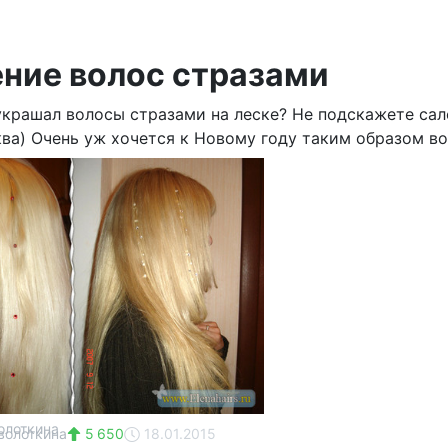
ние волос стразами
украшал волосы стразами на леске? Не подскажете сал
ква) Очень уж хочется к Новому году таким образом во
волоткина
5 650
18.01.2015