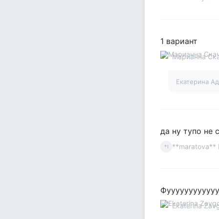
1 вариант
Марианна Ск
Екатерина А
да ну тупо не 
**maratova**
*I
Фууууууууууууу
Ekaterina Zav