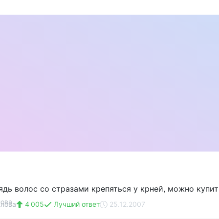
ядь волос со стразами крепяться у крней, можно купить
алова
4 005
Лучший ответ
25.12.2007