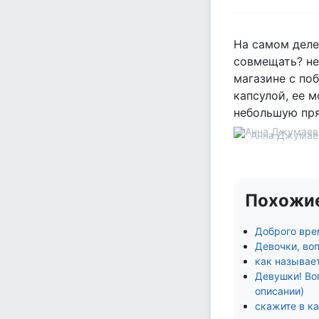
На самом деле,
совмещать? не
магазине с по
капсулой, ее 
небольшую пря
Анна Джумае
Похожи
Доброго врем
Девочки, во
как называет
Девушки! Во
описании)
скажите в к