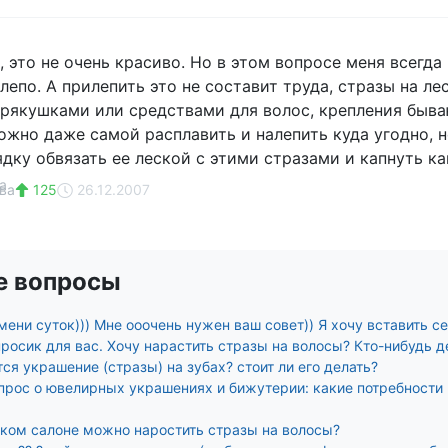
 это не очень красиво. Но в этом вопросе меня всегда 
лепо. А прилепить это не составит труда, стразы на л
брякушками или средствами для волос, крепления бываю
можно даже самой расплавить и налепить куда угодно, 
дку обвязать ее леской с этими стразами и капнуть ка
ва
125
26.12.2007
е вопросы
ени суток))) Мне ооочень нужен ваш совет)) Я хочу вставить се
просик для вас. Хочу нарастить стразы на волосы? Кто-нибудь 
ся украшение (стразы) на зубах? стоит ли его делать?
прос о ювелирных украшениях и бижутерии: какие потребности 
аком салоне можно наростить стразы на волосы?