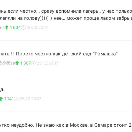
ень если честно... сразу вспомнила лагерь.. у нас толь
еплли на голову))))) ) нее... может проще лаком забры
на
1 634
26.12.2007
лать!! ! Просто честно как детский сад "Ромашка"
ахомова
1 307
25.12.2007
д.
1 141
25.12.2007
тко неудобно. Не знаю как в Москве, в Самаре стоит 2