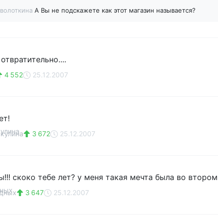
дволоткина
А Вы не подскажете как этот магазин называется?
отвратительно....
4 552
25.12.2007
ет!
кулина
3 672
25.12.2007
ы!!! скоко тебе лет? у меня такая мечта была во втором
едных
3 647
25.12.2007