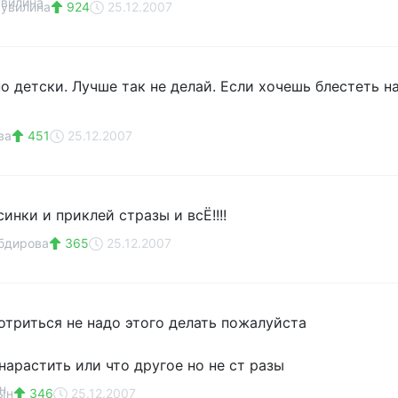
Чувилина
924
25.12.2007
о детски. Лучше так не делай. Если хочешь блестеть н
ва
451
25.12.2007
инки и приклей стразы и всЁ!!!!
Абдирова
365
25.12.2007
отриться не надо этого делать пожалуйста
нарастить или что другое но не ст разы
ын
346
25.12.2007