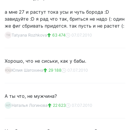
а мне 27 и растут тока усы и чуть борода :D
завидуйте :D я рад что так, бриться не надо (: один
же фиг сбривать придется. так пусть и не растет (:
Tatyana Rozhkova
63 474
07.07.2010
TR
Хорошо, что не сиськи, как у бабы.
Юлия Шатохина
29 188
07.07.2010
ЮШ
А ты что, не мужчина?
Наталья Логинова
22 623
07.07.2010
НЛ