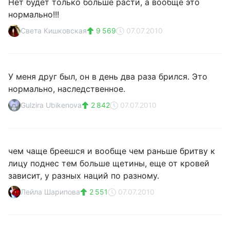
Нет будет только больше расти, а вообще это
нормально!!!
Света Кишковская
9 569
07.07.2010
У меня друг был, он в день два раза брился. Это
нормально, наследственное.
Gulzira Ubikenova
2 842
07.07.2010
чем чаще бреешся и вообще чем раньше бритву к
лицу поднес тем больше щетины, еще от кровей
зависит, у разных наций по разному.
Лейла Шарипова
2 551
07.07.2010