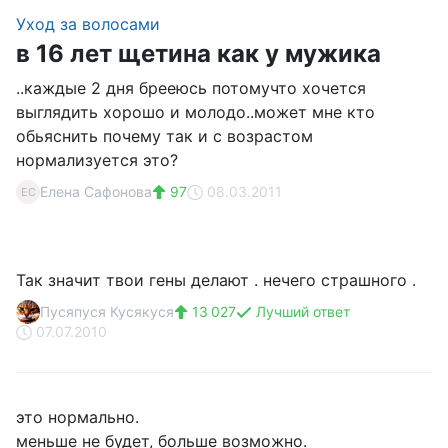
Уход за волосами
в 16 лет щетина как у мужика
..каждые 2 дня брееюсь потомучто хочется
выглядить хорошо и молодо..может мне кто
обьяснить почему так и с возрастом
нормализуется это?
Елена Сафонова
97
08.03.2011
ЕС
Так значит твои гены делают . нечего страшного .
Пусяпуся Кусякуся
13 027
Лучший ответ
07.07.2010
это нормально.
меньше не будет, больше возможно.