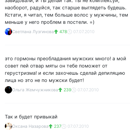
завидовали, и ты делай так. Ты не комплексуй,
наоборот, радуйся, так старше выглядеть будешь.
Кстати, я читал, тем больше волос у мужчины, тем
меньше у него проблем в постели. =)
Светлана Лузгинова
478
07.07.2010
это гормоны преобладания мужских много! а мой
совет пей отвар мяты он тебе поможет от
герустризма! и если захочешь сделай депиляцию
лица но это не по мужски будет!
Ольга Жемчужникова
239
07.07.2010
Так и будет привыкай
Оксана Назарова
237
07.07.2010