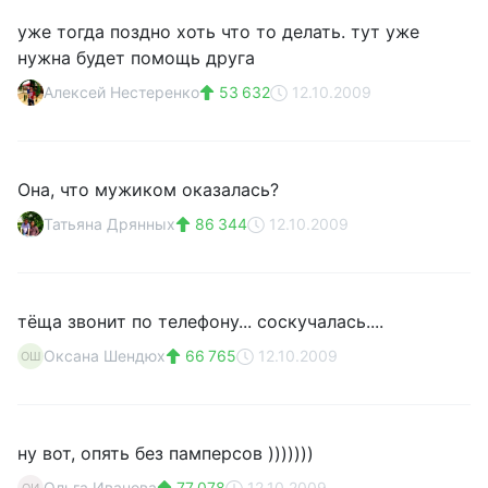
уже тогда поздно хоть что то делать. тут уже
нужна будет помощь друга
Алексей Нестеренко
53 632
12.10.2009
Она, что мужиком оказалась?
Татьяна Дрянных
86 344
12.10.2009
тёща звонит по телефону... соскучалась....
Оксана Шендюх
66 765
12.10.2009
ОШ
ну вот, опять без памперсов )))))))
Ольга Иванова
77 078
12.10.2009