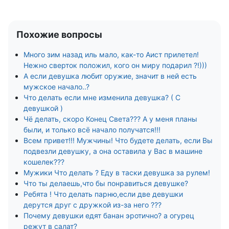
Похожие вопросы
Много зим назад иль мало, как-то Аист прилетел!
Нежно сверток положил, кого он миру подарил ?!)))
А если девушка любит оружие, значит в ней есть
мужское начало..?
Что делать если мне изменила девушка? ( С
девушкой )
Чё делать, скоро Конец Света??? А у меня планы
были, и только всё начало получатся!!!
Всем привет!!! Мужчины! Что будете делать, если Вы
подвезли девушку, а она оставила у Вас в машине
кошелек???
Мужики Что делать ? Еду в таски девушка за рулем!
Что ты делаешь,что бы понравиться девушке?
Ребята ! Что делать парню,если две девушки
дерутся друг с дружкой из-за него ???
Почему девушки едят банан эротично? а огурец
режут в салат?