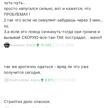
чуть-чуть.. .
просто напугался сильно, вот и кажется, что
ПРОБЛЕМА!! !
2.так что если не симулянт-забудешь через 3 мин...
ну,
3.а если это повод сачкануть-тогда ори громче и
вызывай СКОРУЮ-все-таи-ТАК пострадал.. . мачо!!
Anastasia Shaish
10 242
12.10.2009
так же эротично одеться - вряд ли что уже
получится сегодня.
Xushnudbek Aripov
6 611
12.10.2009
XA
Стриптиз дело опасное.