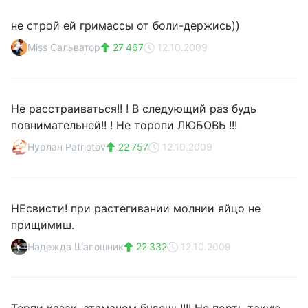
не строй ей гримассы от боли-держись))
Miss Сальватор
27 467
12.10.2009
Не расстраиваться!! ! В следующий раз будь
повнимательней!! ! Не торопи ЛЮБОВЬ !!!
Нурлан Patriotov
22 757
12.10.2009
НЕсвисти! при растегивании молнии яйцо не
прищимиш.
Надежда Шапошник
22 332
12.10.2009