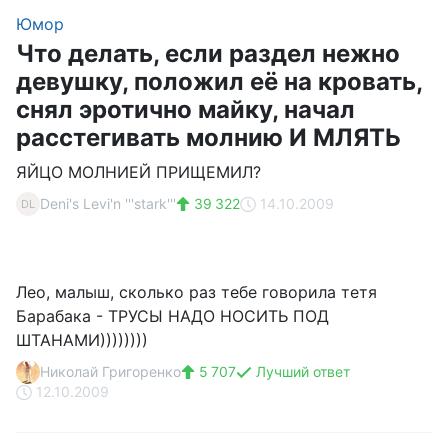
Юмор
Что делать, если раздел нежно
девушку, положил её на кровать,
снял эротично майку, начал
расстегивать молнию И МЛЯТЬ
ЯЙЦО МОЛНИЕЙ ПРИЩЕМИЛ?
Deni's Levi'n '''stark'''
39 322
14.10.2009
DL
Лео, малыш, сколько раз тебе говорила тетя
Барабака - ТРУСЫ НАДО НОСИТЬ ПОД
ШТАНАМИ))))))))
Николай Григоренко
5 707
Лучший ответ
12.10.2009