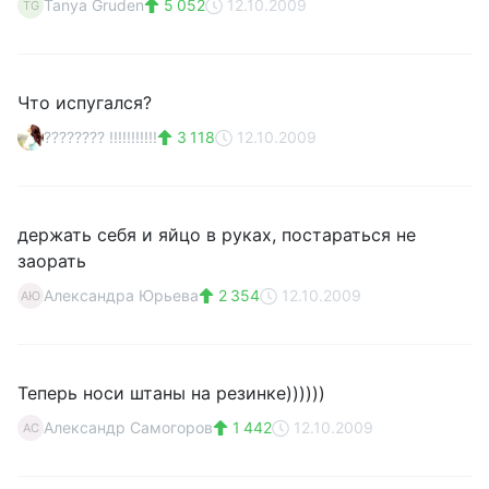
Tanya Gruden
5 052
12.10.2009
TG
Что испугался?
???????? !!!!!!!!!!!
3 118
12.10.2009
держать себя и яйцо в руках, постараться не
заорать
Александра Юрьева
2 354
12.10.2009
АЮ
Теперь носи штаны на резинке))))))
Александр Самогоров
1 442
12.10.2009
АС