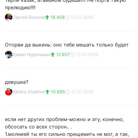
Терпи казак, атаманом будешь!!!! Не порть такую
прелюдию!!!!
Сергей Божков
18 458
12.10.2009
Оторви да выкинь: оно тебе мешать только будет
Данил Нудельман
12 957
12.10.2009
девушке?
Nikitka Shakhov
10 895
12.10.2009
если нет других проблем-можно и эту, конечно,
обсосать со всех сторон.. .
1.молнией ты его сильно прищемить не мог, а так,