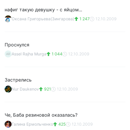
нафиг такую девушку - с яйцом...
Оксана Григорьева(Зингарова)
1 247
12.10.2009
Проснулся
Assel Rajha Murga
1 044
12.10.2009
AR
Застрелись
Nur Daukenov
921
12.10.2009
Че, Баба резиновой оказалась?
Галина Ермольченко
425
12.10.2009