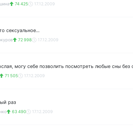
шина
74 425
17.12.2009
то сексуальное...
окуров
72 998
17.12.2009
ослая, могу себе позволить посмотреть любые сны без о
71 505
17.12.2009
дый раз
нко
63 490
17.12.2009