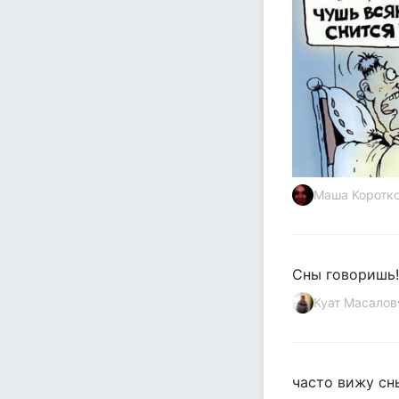
Маша Коротк
Сны говоришь!)
Куат Масалов
часто вижу сн