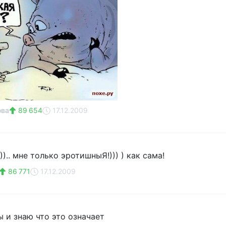
ова
89 654
17.12.2009
).. мне только эротишныЯ!))) ) как сама!
86 771
17.12.2009
ы и знаю что это означает