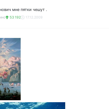
нович мне пятки чешут .
ино
53 192
17.12.2009