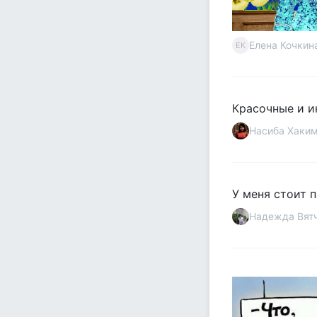
Елена Кочкин
ЕК
Красочные и и
Насиба Хаки
У меня стоит п
Надежда Вят