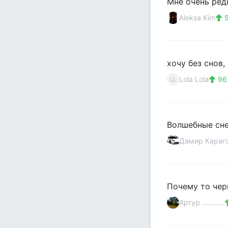
Мне очень редк
Aleksa Kim
5
хочу без снов,
Lola Lola
96
LL
Волшебные сне
Дамир Караг
Почему то черн
Артур ...........