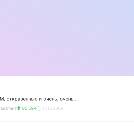
М, откравенные и очень, очень ...
ветлана
80 594
17.12.2009