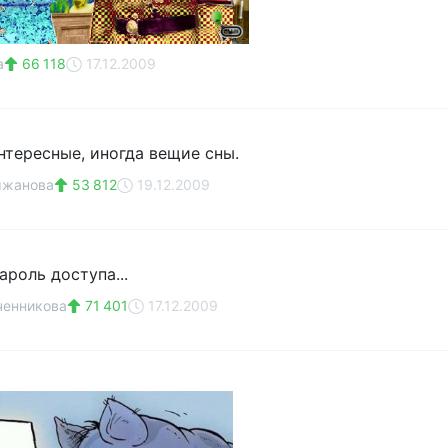
а
66 118
17.12.2009
нтересные, иногда вещие сны.
мжанова
53 812
19.12.2009
ароль доступа...
ченникова
71 401
17.12.2009