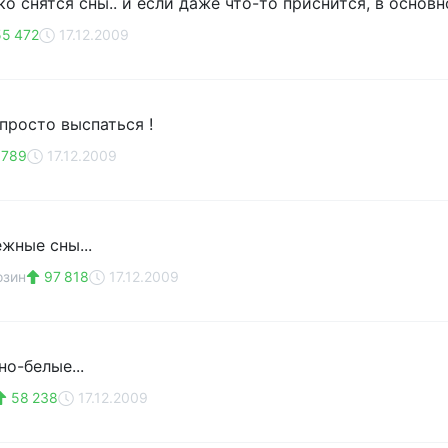
о снятся сны.. и если даже что-то приснится, в основн
5 472
17.12.2009
 просто выспаться !
 789
17.12.2009
жные сны...
озин
97 818
17.12.2009
о-белые...
58 238
17.12.2009