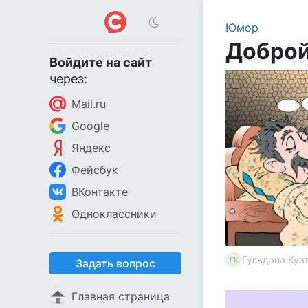
Юмор
Доброй
Войдите на сайт
через:
Mail.ru
Google
Яндекс
Фейсбук
ВКонтакте
Одноклассники
Гульдана Куа
ГК
Задать вопрос
Главная страница